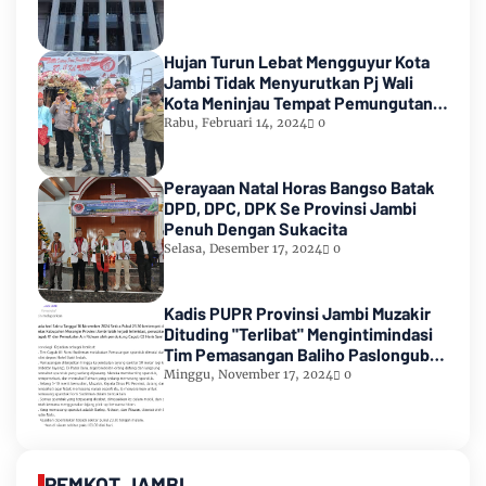
Hujan Turun Lebat Mengguyur Kota
Jambi Tidak Menyurutkan Pj Wali
Kota Meninjau Tempat Pemungutan
Suara Pemilu 2024
Rabu, Februari 14, 2024
0
Perayaan Natal Horas Bangso Batak
DPD, DPC, DPK Se Provinsi Jambi
Penuh Dengan Sukacita
Selasa, Desember 17, 2024
0
Kadis PUPR Provinsi Jambi Muzakir
Dituding "Terlibat" Mengintimindasi
Tim Pemasangan Baliho Paslongub
Romi-Sudirman
Minggu, November 17, 2024
0
PEMKOT JAMBI