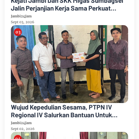
Kejati Jambi Dan SKK Migas Sumbagsel
Jalin Perjanjian Kerja Sama Perkuat
Kepastian Hukum
Jambi24Jam
Sept 03, 2026
Wujud Kepedulian Sesama, PTPN IV
Regional IV Salurkan Bantuan Untuk
Pengobatan Putri Karyawan Pemanen
Jambi24Jam
Sept 02, 2026