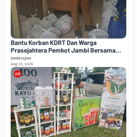
Bantu Korban KDRT Dan Warga
Prasejahtera Pemkot Jambi Bersama
PTPN IV Regional IV Salurkan Paket
Jambi24Jam
Sembako
Aug 27, 2026