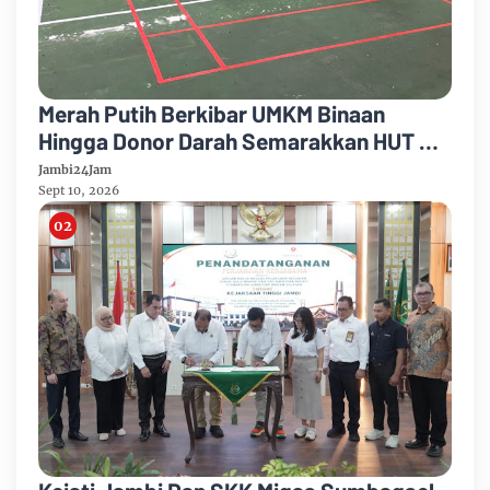
Merah Putih Berkibar UMKM Binaan
Hingga Donor Darah Semarakkan HUT RI
Ke-81 Di PTPN IV Regional IV
Jambi24Jam
Sept 10, 2026