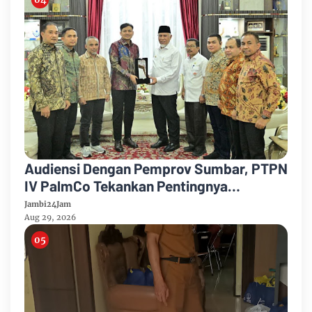
Audiensi Dengan Pemprov Sumbar, PTPN
IV PalmCo Tekankan Pentingnya
Harmonisasi Operasional Kebun
Jambi24Jam
Aug 29, 2026