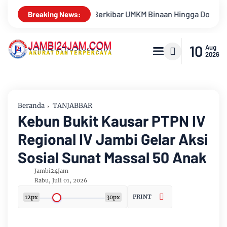
ngga Donor Darah Semarakkan HUT RI Ke-81 Di PTPN IV Regional 
Breaking News:
10
Aug
2026
Beranda
TANJABBAR
Kebun Bukit Kausar PTPN IV
Regional IV Jambi Gelar Aksi
Sosial Sunat Massal 50 Anak
Jambi24Jam
Rabu, Juli 01, 2026
PRINT
12px
30px