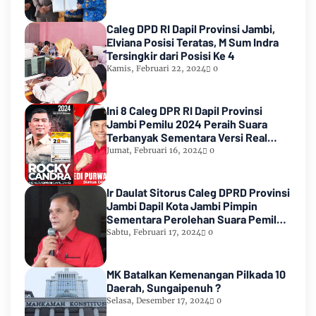
Caleg DPD RI Dapil Provinsi Jambi,
Elviana Posisi Teratas, M Sum Indra
Tersingkir dari Posisi Ke 4
Kamis, Februari 22, 2024
0
Ini 8 Caleg DPR RI Dapil Provinsi
Jambi Pemilu 2024 Peraih Suara
Terbanyak Sementara Versi Real
Count KPU RI
Jumat, Februari 16, 2024
0
Ir Daulat Sitorus Caleg DPRD Provinsi
Jambi Dapil Kota Jambi Pimpin
Sementara Perolehan Suara Pemilu
2024
Sabtu, Februari 17, 2024
0
MK Batalkan Kemenangan Pilkada 10
Daerah, Sungaipenuh ?
Selasa, Desember 17, 2024
0