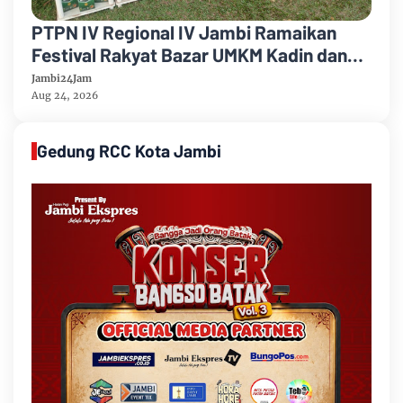
PTPN IV Regional IV Jambi Ramaikan
Festival Rakyat Bazar UMKM Kadin dan
Korem 042/Garuda Putih
Jambi24Jam
Aug 24, 2026
Gedung RCC Kota Jambi