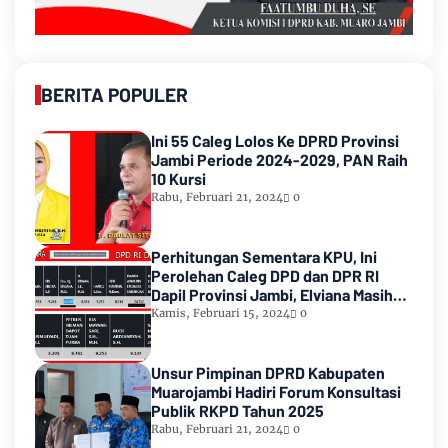
BERITA POPULER
Ini 55 Caleg Lolos Ke DPRD Provinsi
Jambi Periode 2024-2029, PAN Raih
10 Kursi
Rabu, Februari 21, 2024
0
Perhitungan Sementara KPU, Ini
Perolehan Caleg DPD dan DPR RI
Dapil Provinsi Jambi, Elviana Masih
Urutan Kedua Teratas
Kamis, Februari 15, 2024
0
Unsur Pimpinan DPRD Kabupaten
Muarojambi Hadiri Forum Konsultasi
Publik RKPD Tahun 2025
Rabu, Februari 21, 2024
0