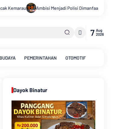
lisi Dimanfaatkan Oknum, Dua Anggota Polda Jambi Diduga Tipu 
7
Aug
2026
 BUDAYA
PEMERINTAHAN
OTOMOTIF
Dayok Binatur