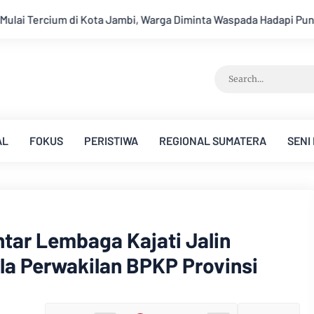
a Diminta Waspada Hadapi Puncak Kemarau
Ambisi Menjadi Po
AL
FOKUS
PERISTIWA
REGIONAL SUMATERA
SENI
tar Lembaga Kajati Jalin
la Perwakilan BPKP Provinsi