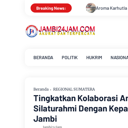
Aroma Karhutla Mulai Tercium di Kota Jambi, Warg
Breaking News:
BERANDA
POLITIK
HUKRIM
NASION
Beranda
REGIONAL SUMATERA
Tingkatkan Kolaborasi An
Silaturahmi Dengan Kepa
Jambi
Jambi24Jam