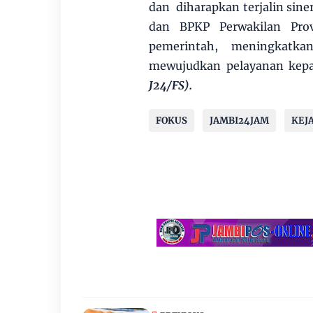
dan diharapkan terjalin sine
dan BPKP Perwakilan Pro
pemerintah, meningkatka
mewujudkan pelayanan kepa
J24/FS).
FOKUS
JAMBI24JAM
KEJ