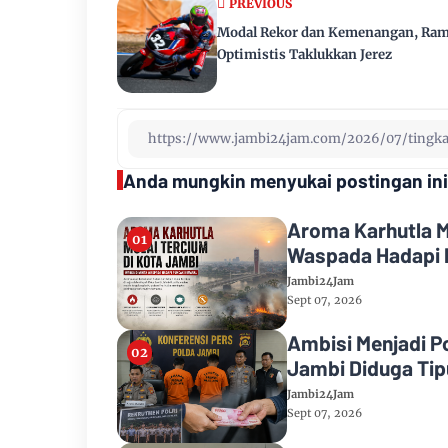
PREVIOUS
Modal Rekor dan Kemenangan, Ra
Optimistis Taklukkan Jerez
Anda mungkin menyukai postingan ini
Aroma Karhutla M
Waspada Hadapi 
Jambi24Jam
Sept 07, 2026
Ambisi Menjadi P
Jambi Diduga Tipu
Jambi24Jam
Sept 07, 2026