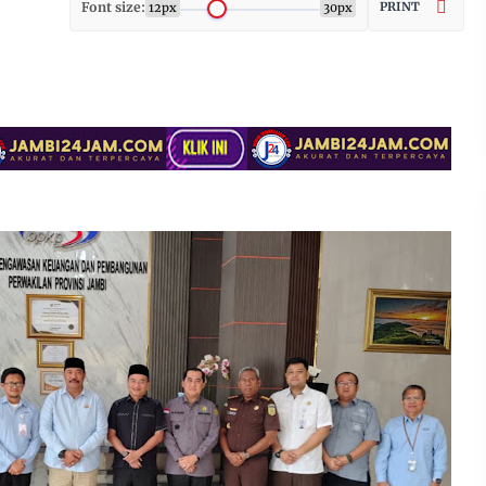
Font size:
PRINT
12px
30px