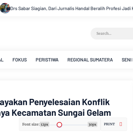
lih Profesi Jadi Kontraktor Sukses
Aroma Karhutla Mulai Ter
AL
FOKUS
PERISTIWA
REGIONAL SUMATERA
SENI
ayakan Penyelesaian Konflik
aya Kecamatan Sungai Gelam
Font size:
PRINT
12px
30px