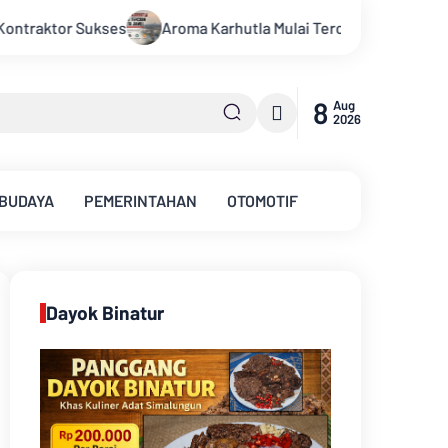
cium di Kota Jambi, Warga Diminta Waspada Hadapi Puncak Kem
8
Aug
2026
 BUDAYA
PEMERINTAHAN
OTOMOTIF
Dayok Binatur