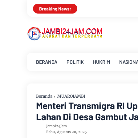
Drs Sabar Siagian, Dari Jurnalis Handal Bera
Breaking News:
BERANDA
POLITIK
HUKRIM
NASION
Beranda
MUAROJAMBI
Menteri Transmigra RI Up
Lahan Di Desa Gambut J
Jambi24Jam
Rabu, Agustus 20, 2025