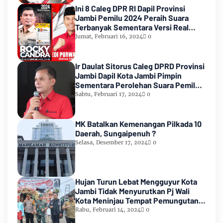
Ini 8 Caleg DPR RI Dapil Provinsi
Jambi Pemilu 2024 Peraih Suara
Terbanyak Sementara Versi Real
Count KPU RI
Jumat, Februari 16, 2024
0
Ir Daulat Sitorus Caleg DPRD Provinsi
Jambi Dapil Kota Jambi Pimpin
Sementara Perolehan Suara Pemilu
2024
Sabtu, Februari 17, 2024
0
MK Batalkan Kemenangan Pilkada 10
Daerah, Sungaipenuh ?
Selasa, Desember 17, 2024
0
Hujan Turun Lebat Mengguyur Kota
Jambi Tidak Menyurutkan Pj Wali
Kota Meninjau Tempat Pemungutan
Suara Pemilu 2024
Rabu, Februari 14, 2024
0