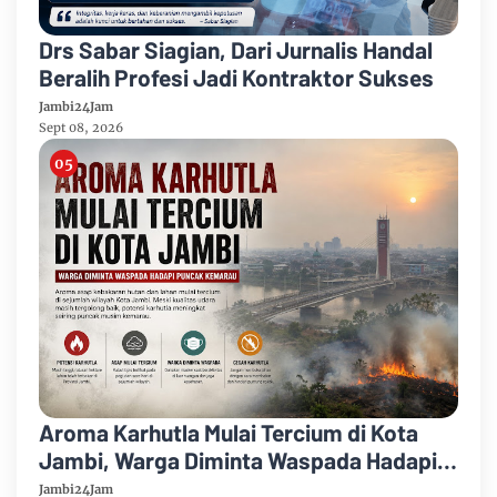
Drs Sabar Siagian, Dari Jurnalis Handal
Beralih Profesi Jadi Kontraktor Sukses
Jambi24Jam
Sept 08, 2026
Aroma Karhutla Mulai Tercium di Kota
Jambi, Warga Diminta Waspada Hadapi
Puncak Kemarau
Jambi24Jam