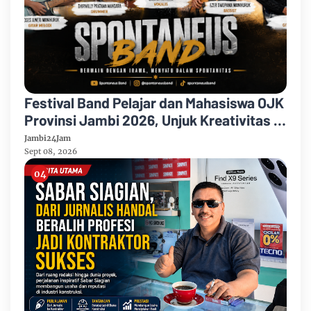
Festival Band Pelajar dan Mahasiswa OJK
Provinsi Jambi 2026, Unjuk Kreativitas di
Taman Banjuran Budayo, Spontaneus
Jambi24Jam
Band Raih Juara 2
Sept 08, 2026