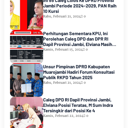
Ini 55 Caleg Lolos Ke DPRD Provinsi
Jambi Periode 2024-2029, PAN Raih
10 Kursi
Rabu, Februari 21, 2024
0
Perhitungan Sementara KPU, Ini
Perolehan Caleg DPD dan DPR RI
Dapil Provinsi Jambi, Elviana Masih
Urutan Kedua Teratas
Kamis, Februari 15, 2024
0
Unsur Pimpinan DPRD Kabupaten
Muarojambi Hadiri Forum Konsultasi
Publik RKPD Tahun 2025
Rabu, Februari 21, 2024
0
Caleg DPD RI Dapil Provinsi Jambi,
Elviana Posisi Teratas, M Sum Indra
Tersingkir dari Posisi Ke 4
Kamis, Februari 22, 2024
0