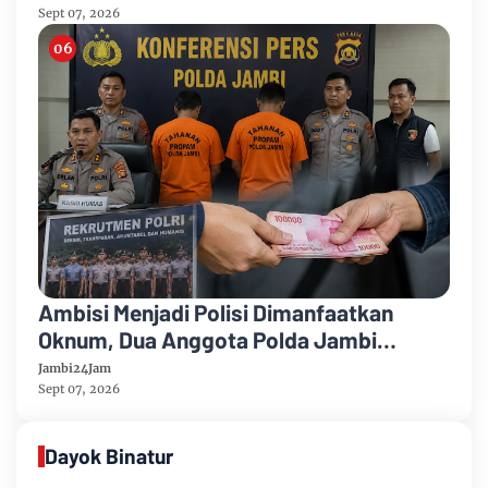
Sept 07, 2026
Ambisi Menjadi Polisi Dimanfaatkan
Oknum, Dua Anggota Polda Jambi
Diduga Tipu Calon Bintara dengan Janji
Jambi24Jam
Kelulusan
Sept 07, 2026
Dayok Binatur