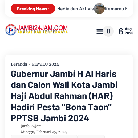
Kemarau Memuncak, Debit Sungai Batanghari Terus Menyusut, J
Breaking News:
6
Aug
2026
Beranda
PEMILU 2024
Gubernur Jambi H Al Haris
dan Calon Wali Kota Jambi
Haji Abdul Rahman (HAR)
Hadiri Pesta "Bona Taon"
PPTSB Jambi 2024
Jambi24Jam
Minggu, Februari 25, 2024