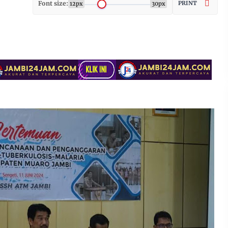
Font size:
PRINT
12px
30px