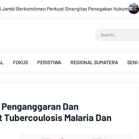
s Penegakan Hukum
Bupati Kabupaten Muarojambi Buka Verif
AL
FOKUS
PERISTIWA
REGIONAL SUMATERA
SENI
 Penganggaran Dan
 Tubercoulosis Malaria Dan