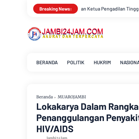
 Ketua Pengadilan Tinggi Jambi Berkomitmen Perkuat Sinergita
Breaking News:
BERANDA
POLITIK
HUKRIM
NASION
Beranda
MUAROJAMBI
Lokakarya Dalam Rangka
Penanggulangan Penyakit
HIV/AIDS
Jambi24Jam