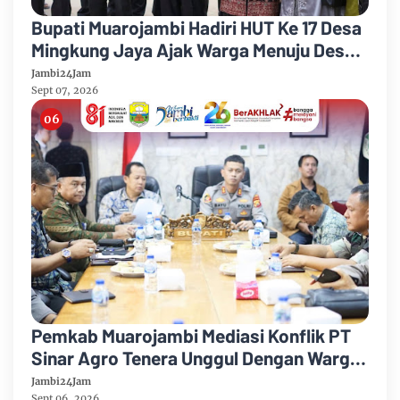
Bupati Muarojambi Hadiri HUT Ke 17 Desa
Mingkung Jaya Ajak Warga Menuju Desa
Mandiri 2026
Jambi24Jam
Sept 07, 2026
Pemkab Muarojambi Mediasi Konflik PT
Sinar Agro Tenera Unggul Dengan Warga
Sipin Teluk Duren
Jambi24Jam
Sept 06, 2026