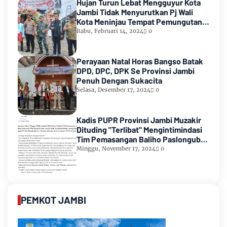
Hujan Turun Lebat Mengguyur Kota
Jambi Tidak Menyurutkan Pj Wali
Kota Meninjau Tempat Pemungutan
Suara Pemilu 2024
Rabu, Februari 14, 2024
0
Perayaan Natal Horas Bangso Batak
DPD, DPC, DPK Se Provinsi Jambi
Penuh Dengan Sukacita
Selasa, Desember 17, 2024
0
Kadis PUPR Provinsi Jambi Muzakir
Dituding "Terlibat" Mengintimindasi
Tim Pemasangan Baliho Paslongub
Romi-Sudirman
Minggu, November 17, 2024
0
PEMKOT JAMBI