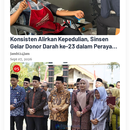
Konsisten Alirkan Kepedulian, Sinsen
Gelar Donor Darah ke-23 dalam Perayaan
Anniversary Sinsen
Jambi24Jam
Sept 07, 2026