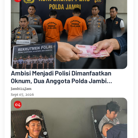
Ambisi Menjadi Polisi Dimanfaatkan
Oknum, Dua Anggota Polda Jambi
Diduga Tipu Calon Bintara dengan Janji
Jambi24Jam
Kelulusan
Sept 07, 2026