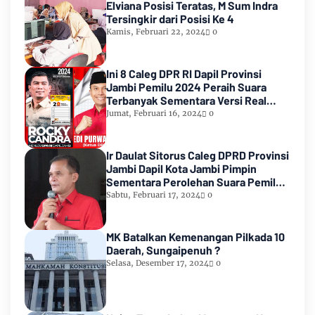
Elviana Posisi Teratas, M Sum Indra
Tersingkir dari Posisi Ke 4
Kamis, Februari 22, 2024
0
Ini 8 Caleg DPR RI Dapil Provinsi
Jambi Pemilu 2024 Peraih Suara
Terbanyak Sementara Versi Real
Count KPU RI
Jumat, Februari 16, 2024
0
Ir Daulat Sitorus Caleg DPRD Provinsi
Jambi Dapil Kota Jambi Pimpin
Sementara Perolehan Suara Pemilu
2024
Sabtu, Februari 17, 2024
0
MK Batalkan Kemenangan Pilkada 10
Daerah, Sungaipenuh ?
Selasa, Desember 17, 2024
0