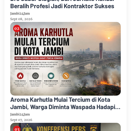
Beralih Profesi Jadi Kontraktor Sukses
Jambi24Jam
Sept 08, 2026
Aroma Karhutla Mulai Tercium di Kota
Jambi, Warga Diminta Waspada Hadapi
Puncak Kemarau
Jambi24Jam
Sept 07, 2026