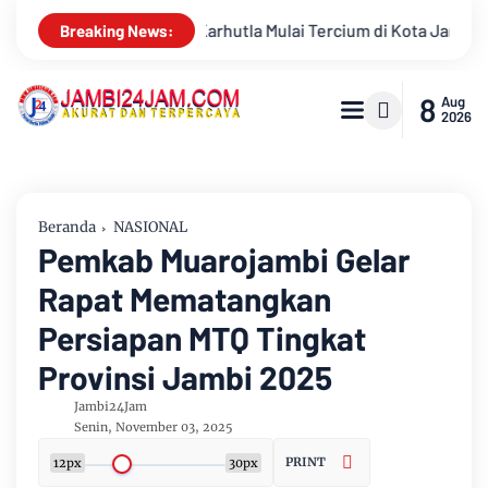
um di Kota Jambi, Warga Diminta Waspada Hadapi Puncak Kemara
Breaking News:
8
Aug
2026
Beranda
NASIONAL
Pemkab Muarojambi Gelar
Rapat Mematangkan
Persiapan MTQ Tingkat
Provinsi Jambi 2025
Jambi24Jam
Senin, November 03, 2025
PRINT
12px
30px