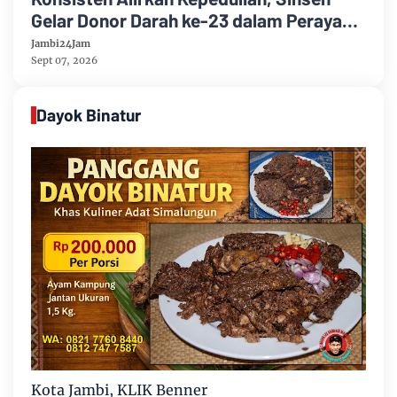
Gelar Donor Darah ke-23 dalam Perayaan
Anniversary Sinsen
Jambi24Jam
Sept 07, 2026
Dayok Binatur
Kota Jambi, KLIK Benner