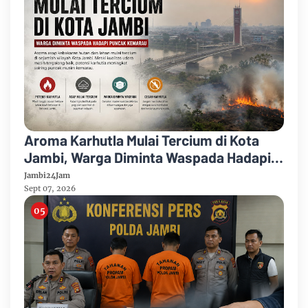
Aroma Karhutla Mulai Tercium di Kota
Jambi, Warga Diminta Waspada Hadapi
Puncak Kemarau
Jambi24Jam
Sept 07, 2026