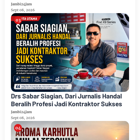
Taman Banjuran Budayo, Spontaneus
Jambi24Jam
Band Raih Juara 2
Sept 08, 2026
Drs Sabar Siagian, Dari Jurnalis Handal
Beralih Profesi Jadi Kontraktor Sukses
Jambi24Jam
Sept 08, 2026