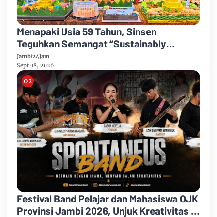
Menapaki Usia 59 Tahun, Sinsen
Teguhkan Semangat “Sustainably
Growing”
Jambi24Jam
Sept 08, 2026
Festival Band Pelajar dan Mahasiswa OJK
Provinsi Jambi 2026, Unjuk Kreativitas di