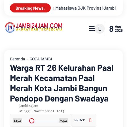
 2026, Unjuk Kreativitas di Taman Banjuran Budayo, Spontaneus 
Breaking News:
8
Aug
2026
Beranda
KOTA JAMBI
Warga RT 26 Kelurahan Paal
Merah Kecamatan Paal
Merah Kota Jambi Bangun
Pendopo Dengan Swadaya
Jambi24Jam
Minggu, November 02, 2025
PRINT
12px
30px