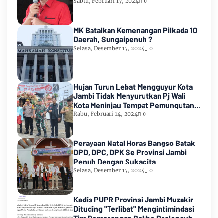
2024
Sabtu, Februari 17, 2024
0
MK Batalkan Kemenangan Pilkada 10
Daerah, Sungaipenuh ?
Selasa, Desember 17, 2024
0
Hujan Turun Lebat Mengguyur Kota
Jambi Tidak Menyurutkan Pj Wali
Kota Meninjau Tempat Pemungutan
Suara Pemilu 2024
Rabu, Februari 14, 2024
0
Perayaan Natal Horas Bangso Batak
DPD, DPC, DPK Se Provinsi Jambi
Penuh Dengan Sukacita
Selasa, Desember 17, 2024
0
Kadis PUPR Provinsi Jambi Muzakir
Dituding "Terlibat" Mengintimindasi
Tim Pemasangan Baliho Paslongub