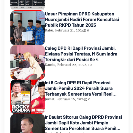
Unsur Pimpinan DPRD Kabupaten
Muarojambi Hadiri Forum Konsultasi
Publik RKPD Tahun 2025
Rabu, Februari 21, 2024
0
Caleg DPD RI Dapil Provinsi Jambi,
Elviana Posisi Teratas, M Sum Indra
Tersingkir dari Posisi Ke 4
Kamis, Februari 22, 2024
0
Ini 8 Caleg DPR RI Dapil Provinsi
Jambi Pemilu 2024 Peraih Suara
Terbanyak Sementara Versi Real
Count KPU RI
Jumat, Februari 16, 2024
0
Ir Daulat Sitorus Caleg DPRD Provinsi
Jambi Dapil Kota Jambi Pimpin
Sementara Perolehan Suara Pemilu