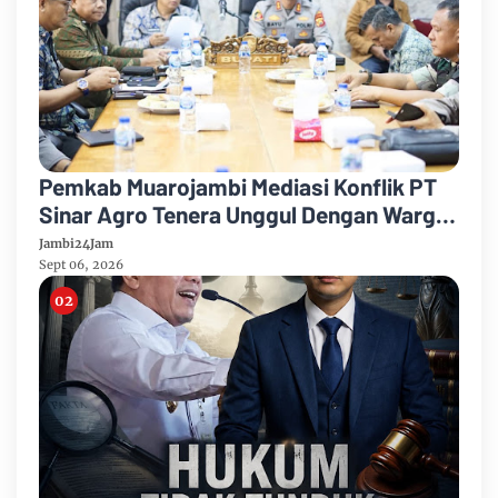
Pemkab Muarojambi Mediasi Konflik PT
Sinar Agro Tenera Unggul Dengan Warga
Sipin Teluk Duren
Jambi24Jam
Sept 06, 2026