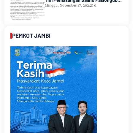
Romi-Sudirman
Minggu, November 17, 2024
0
PEMKOT JAMBI