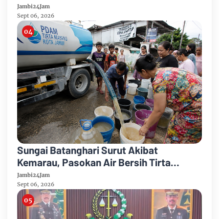
Hadapi Ancaman Krisis Air Bersih dan
Jambi24Jam
Karhutla
Sept 06, 2026
Sungai Batanghari Surut Akibat
Kemarau, Pasokan Air Bersih Tirta
Mayang Jambi Keruh
Jambi24Jam
Sept 06, 2026