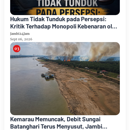
Hukum Tidak Tunduk pada Persepsi:
Kritik Terhadap Monopoli Kebenaran oleh
Media dan Aktivis
Jambi24Jam
Sept 06, 2026
Kemarau Memuncak, Debit Sungai
Batanghari Terus Menyusut, Jambi