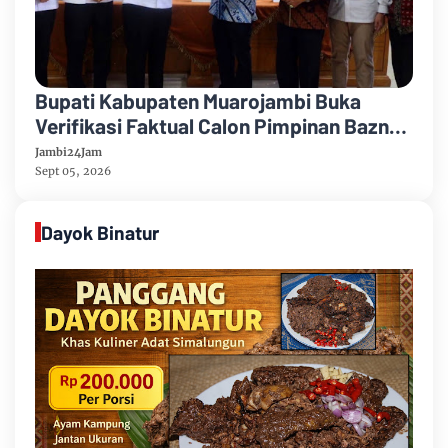
Bupati Kabupaten Muarojambi Buka
Verifikasi Faktual Calon Pimpinan Baznas
Tahun 2026-2031
Jambi24Jam
Sept 05, 2026
Dayok Binatur