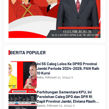
BERITA POPULER
Ini 55 Caleg Lolos Ke DPRD Provinsi
Jambi Periode 2024-2029, PAN Raih
10 Kursi
Rabu, Februari 21, 2024
0
Perhitungan Sementara KPU, Ini
Perolehan Caleg DPD dan DPR RI
Dapil Provinsi Jambi, Elviana Masih
Urutan Kedua Teratas
Kamis, Februari 15, 2024
0