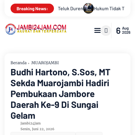
m Tidak Tunduk pada Persepsi: Kritik Terhadap Monopoli Kebena
Breaking News:
6
Aug
2026
Beranda
MUAROJAMBI
Budhi Hartono, S.Sos, MT
Sekda Muarojambi Hadiri
Pembukaan Jambore
Daerah Ke-9 Di Sungai
Gelam
Jambi24Jam
Senin, Juni 22, 2026