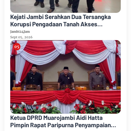
Kejati Jambi Serahkan Dua Tersangka
Korupsi Pengadaan Tanah Akses
Pelabuhan Ujung Jabung Ke Penuntut
Jambi24Jam
Umum
Sept 05, 2026
Ketua DPRD Muarojambi Aidi Hatta
Pimpin Rapat Paripurna Penyampaian