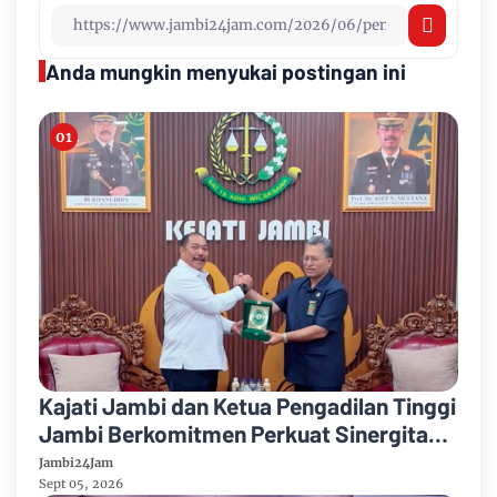
Anda mungkin menyukai postingan ini
Kajati Jambi dan Ketua Pengadilan Tinggi
Jambi Berkomitmen Perkuat Sinergitas
Penegakan Hukum
Jambi24Jam
Sept 05, 2026