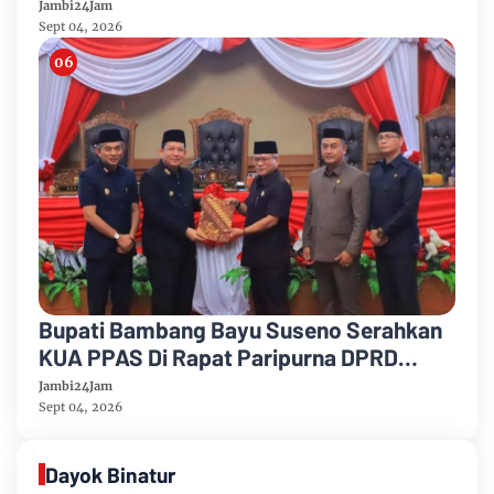
Rancangan Perubahan KUA-PPAS Tahun
Jambi24Jam
Anggaran 2026
Sept 04, 2026
Bupati Bambang Bayu Suseno Serahkan
KUA PPAS Di Rapat Paripurna DPRD
Muarojambi
Jambi24Jam
Sept 04, 2026
Dayok Binatur