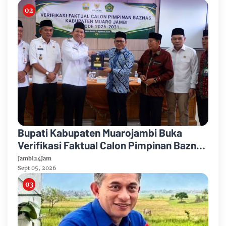
Bupati Kabupaten Muarojambi Buka
Verifikasi Faktual Calon Pimpinan Baznas
Tahun 2026-2031
Jambi24Jam
Sept 05, 2026