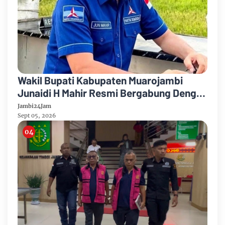
Wakil Bupati Kabupaten Muarojambi
Junaidi H Mahir Resmi Bergabung Dengan
Partai Demikrat
Jambi24Jam
Sept 05, 2026