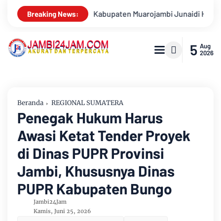
en Muarojambi Junaidi H Mahir Resmi Bergabung Dengan Partai 
Breaking News:
5
Aug
2026
Beranda
REGIONAL SUMATERA
Penegak Hukum Harus
Awasi Ketat Tender Proyek
di Dinas PUPR Provinsi
Jambi, Khususnya Dinas
PUPR Kabupaten Bungo
Jambi24Jam
Kamis, Juni 25, 2026