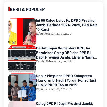
BERITA POPULER
Ini 55 Caleg Lolos Ke DPRD Provinsi
Jambi Periode 2024-2029, PAN Raih
10 Kursi
Rabu, Februari 21, 2024
0
Perhitungan Sementara KPU, Ini
Perolehan Caleg DPD dan DPR RI
Dapil Provinsi Jambi, Elviana Masih
Urutan Kedua Teratas
Kamis, Februari 15, 2024
0
Unsur Pimpinan DPRD Kabupaten
Muarojambi Hadiri Forum Konsultasi
Publik RKPD Tahun 2025
Rabu, Februari 21, 2024
0
Caleg DPD RI Dapil Provinsi Jambi,