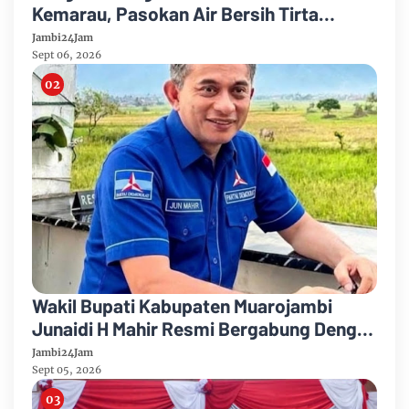
Kemarau, Pasokan Air Bersih Tirta
Mayang Jambi Keruh
Jambi24Jam
Sept 06, 2026
Wakil Bupati Kabupaten Muarojambi
Junaidi H Mahir Resmi Bergabung Dengan
Partai Demikrat
Jambi24Jam
Sept 05, 2026