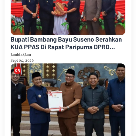
Bupati Bambang Bayu Suseno Serahkan
KUA PPAS Di Rapat Paripurna DPRD
Muarojambi
Jambi24Jam
Sept 04, 2026