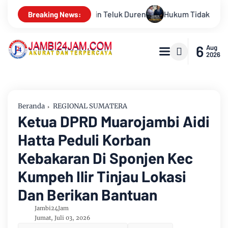
ukum Tidak Tunduk pada Persepsi: Kritik Terhadap Monopoli Keb
Breaking News:
6
Aug
2026
Beranda
REGIONAL SUMATERA
Ketua DPRD Muarojambi Aidi
Hatta Peduli Korban
Kebakaran Di Sponjen Kec
Kumpeh Ilir Tinjau Lokasi
Dan Berikan Bantuan
Jambi24Jam
Jumat, Juli 03, 2026