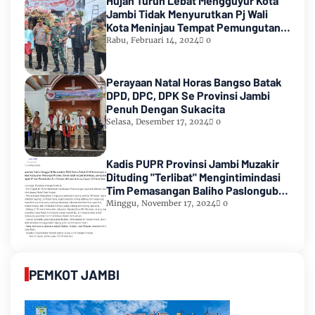
Hujan Turun Lebat Mengguyur Kota
Jambi Tidak Menyurutkan Pj Wali
Kota Meninjau Tempat Pemungutan
Suara Pemilu 2024
Rabu, Februari 14, 2024
0
Perayaan Natal Horas Bangso Batak
DPD, DPC, DPK Se Provinsi Jambi
Penuh Dengan Sukacita
Selasa, Desember 17, 2024
0
Kadis PUPR Provinsi Jambi Muzakir
Dituding "Terlibat" Mengintimindasi
Tim Pemasangan Baliho Paslongub
Romi-Sudirman
Minggu, November 17, 2024
0
PEMKOT JAMBI