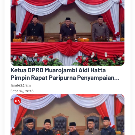
Ketua DPRD Muarojambi Aidi Hatta
Pimpin Rapat Paripurna Penyampaian
Rancangan Perubahan KUA-PPAS Tahun
Jambi24Jam
Anggaran 2026
Sept 04, 2026