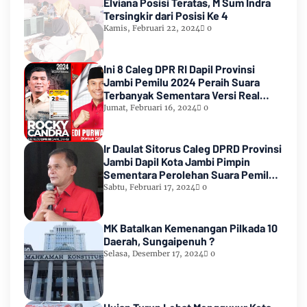
Elviana Posisi Teratas, M Sum Indra
Tersingkir dari Posisi Ke 4
Kamis, Februari 22, 2024
0
Ini 8 Caleg DPR RI Dapil Provinsi
Jambi Pemilu 2024 Peraih Suara
Terbanyak Sementara Versi Real
Count KPU RI
Jumat, Februari 16, 2024
0
Ir Daulat Sitorus Caleg DPRD Provinsi
Jambi Dapil Kota Jambi Pimpin
Sementara Perolehan Suara Pemilu
2024
Sabtu, Februari 17, 2024
0
MK Batalkan Kemenangan Pilkada 10
Daerah, Sungaipenuh ?
Selasa, Desember 17, 2024
0