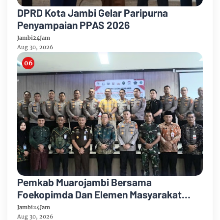
DPRD Kota Jambi Gelar Paripurna
Penyampaian PPAS 2026
Jambi24Jam
Aug 30, 2026
Pemkab Muarojambi Bersama
Foekopimda Dan Elemen Masyarakat
Menyatakan Sikap Dengan Tegas Tolak
Jambi24Jam
Keberadaan Geng Motor
Aug 30, 2026