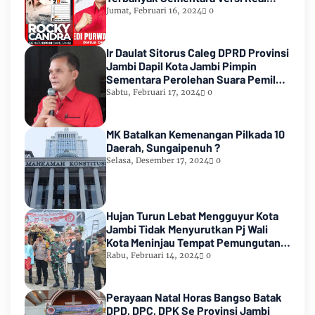
Count KPU RI
Jumat, Februari 16, 2024
0
Ir Daulat Sitorus Caleg DPRD Provinsi
Jambi Dapil Kota Jambi Pimpin
Sementara Perolehan Suara Pemilu
2024
Sabtu, Februari 17, 2024
0
MK Batalkan Kemenangan Pilkada 10
Daerah, Sungaipenuh ?
Selasa, Desember 17, 2024
0
Hujan Turun Lebat Mengguyur Kota
Jambi Tidak Menyurutkan Pj Wali
Kota Meninjau Tempat Pemungutan
Suara Pemilu 2024
Rabu, Februari 14, 2024
0
Perayaan Natal Horas Bangso Batak
DPD, DPC, DPK Se Provinsi Jambi