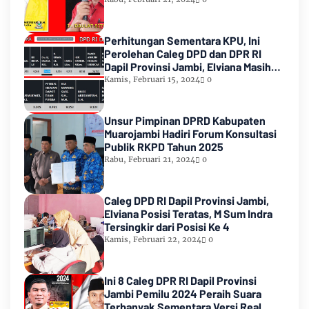
Perhitungan Sementara KPU, Ini
Perolehan Caleg DPD dan DPR RI
Dapil Provinsi Jambi, Elviana Masih
Urutan Kedua Teratas
Kamis, Februari 15, 2024
0
Unsur Pimpinan DPRD Kabupaten
Muarojambi Hadiri Forum Konsultasi
Publik RKPD Tahun 2025
Rabu, Februari 21, 2024
0
Caleg DPD RI Dapil Provinsi Jambi,
Elviana Posisi Teratas, M Sum Indra
Tersingkir dari Posisi Ke 4
Kamis, Februari 22, 2024
0
Ini 8 Caleg DPR RI Dapil Provinsi
Jambi Pemilu 2024 Peraih Suara
Terbanyak Sementara Versi Real