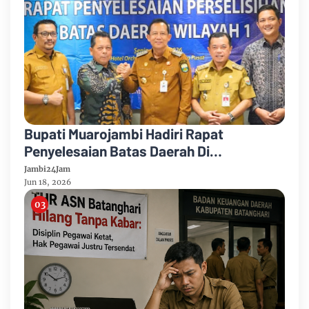
Bupati Muarojambi Hadiri Rapat
Penyelesaian Batas Daerah Di
Kemengagri Optimalkan Tata Kelola
Jambi24Jam
Wilayah
Jun 18, 2026