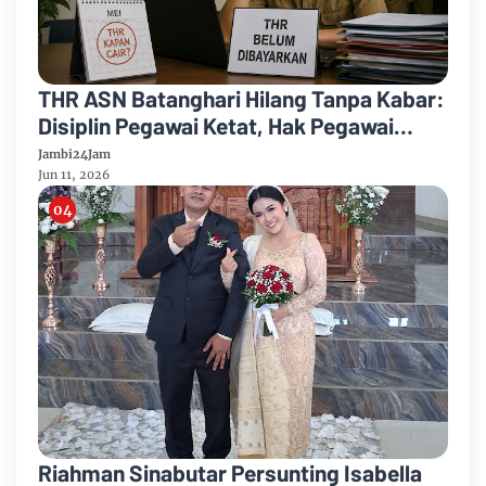
THR ASN Batanghari Hilang Tanpa Kabar:
Disiplin Pegawai Ketat, Hak Pegawai
Justru Tersendat
Jambi24Jam
Jun 11, 2026
Riahman Sinabutar Persunting Isabella