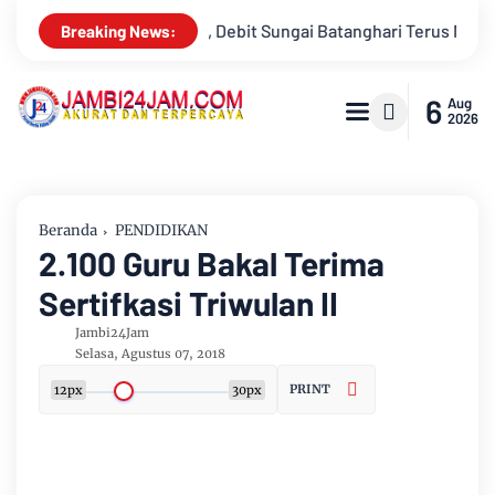
ari Terus Menyusut, Jambi Hadapi Ancaman Krisis Air Bersih da
Breaking News:
6
Aug
2026
Beranda
PENDIDIKAN
2.100 Guru Bakal Terima
Sertifkasi Triwulan II
Jambi24Jam
Selasa, Agustus 07, 2018
PRINT
12px
30px