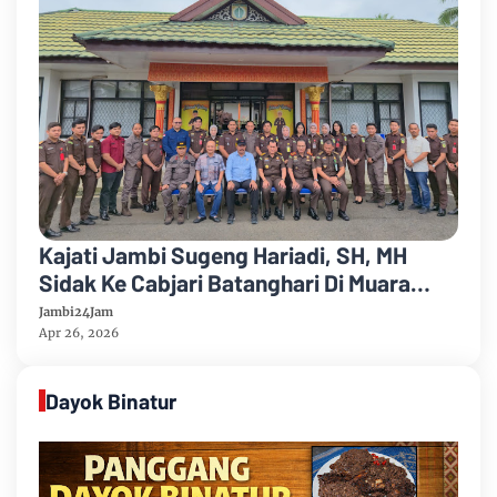
Kajati Jambi Sugeng Hariadi, SH, MH
Sidak Ke Cabjari Batanghari Di Muara
Tembesi Periksa Absensi Pegawai
Jambi24Jam
Apr 26, 2026
Dayok Binatur