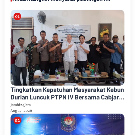
Tingkatkan Kepatuhan Masyarakat Kebun
Durian Luncuk PTPN IV Bersama Cabjari
Batanghari Gelar Sosialisasi Hukum
Jambi24Jam
Aug 17, 2026