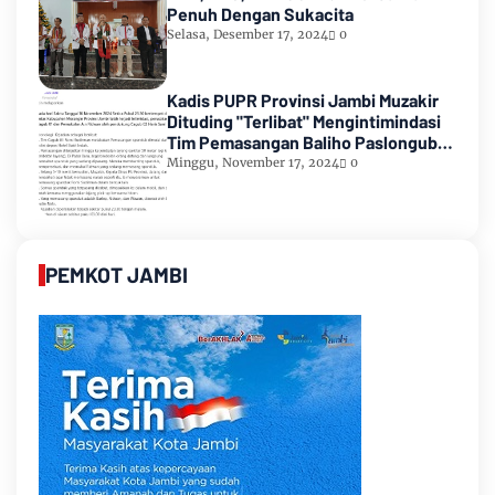
Penuh Dengan Sukacita
Selasa, Desember 17, 2024
0
Kadis PUPR Provinsi Jambi Muzakir
Dituding "Terlibat" Mengintimindasi
Tim Pemasangan Baliho Paslongub
Romi-Sudirman
Minggu, November 17, 2024
0
PEMKOT JAMBI