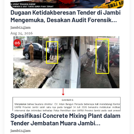
Dugaan Ketidakberesan Tender di Jambi
Mengemuka, Desakan Audit Forensik
Hingga Penegakan Hukum Menguat
Jambi24Jam
Aug 24, 2026
Spesifikasi Concrete Mixing Plant dalam
Tender Jembatan Muara Jambi
Dipersoalkan, UKPBJ Tegaskan Peserta
Jambi24Jam