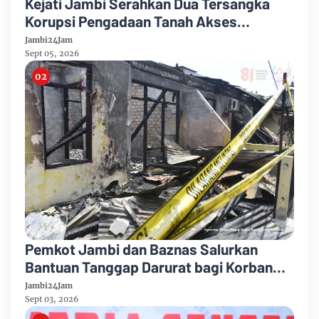
Kejati Jambi Serahkan Dua Tersangka
Korupsi Pengadaan Tanah Akses
Pelabuhan Ujung Jabung Ke Penuntut
Jambi24Jam
Umum
Sept 05, 2026
Pemkot Jambi dan Baznas Salurkan
Bantuan Tanggap Darurat bagi Korban
Kebakaran Asrama Polda Jambi
Jambi24Jam
Sept 03, 2026