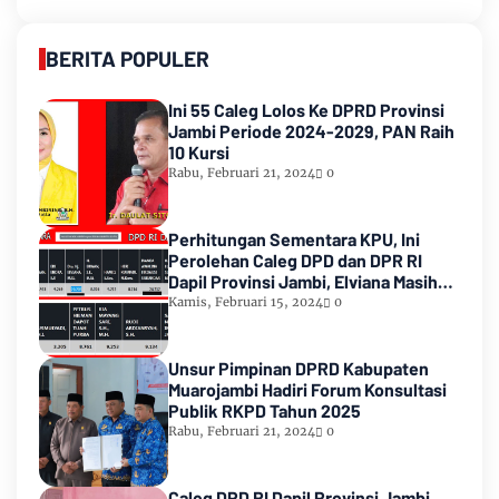
BERITA POPULER
Ini 55 Caleg Lolos Ke DPRD Provinsi
Jambi Periode 2024-2029, PAN Raih
10 Kursi
Rabu, Februari 21, 2024
0
Perhitungan Sementara KPU, Ini
Perolehan Caleg DPD dan DPR RI
Dapil Provinsi Jambi, Elviana Masih
Urutan Kedua Teratas
Kamis, Februari 15, 2024
0
Unsur Pimpinan DPRD Kabupaten
Muarojambi Hadiri Forum Konsultasi
Publik RKPD Tahun 2025
Rabu, Februari 21, 2024
0
Caleg DPD RI Dapil Provinsi Jambi,