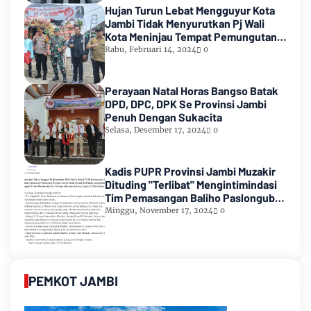
Hujan Turun Lebat Mengguyur Kota
Jambi Tidak Menyurutkan Pj Wali
Kota Meninjau Tempat Pemungutan
Suara Pemilu 2024
Rabu, Februari 14, 2024
0
Perayaan Natal Horas Bangso Batak
DPD, DPC, DPK Se Provinsi Jambi
Penuh Dengan Sukacita
Selasa, Desember 17, 2024
0
Kadis PUPR Provinsi Jambi Muzakir
Dituding "Terlibat" Mengintimindasi
Tim Pemasangan Baliho Paslongub
Romi-Sudirman
Minggu, November 17, 2024
0
PEMKOT JAMBI