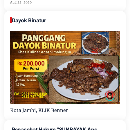
Gugur Sesuai Dokumen
Aug 22, 2026
Dayok Binatur
Kota Jambi, KLIK Benner
Penasehat Hukum "SUMBAYAK Ans