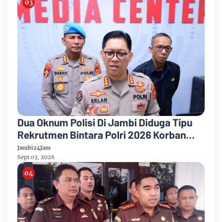
Dua Oknum Polisi Di Jambi Diduga Tipu
Rekrutmen Bintara Polri 2026 Korban
Sudah 12 Orang
Jambi24Jam
Sept 03, 2026