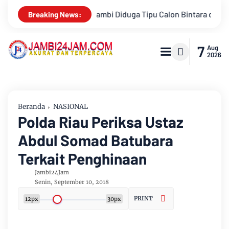
u Calon Bintara dengan Janji Kelulusan
Konsisten Alirkan K
Breaking News:
7
Aug
2026
Beranda
NASIONAL
Polda Riau Periksa Ustaz
Abdul Somad Batubara
Terkait Penghinaan
Jambi24Jam
Senin, September 10, 2018
PRINT
12px
30px