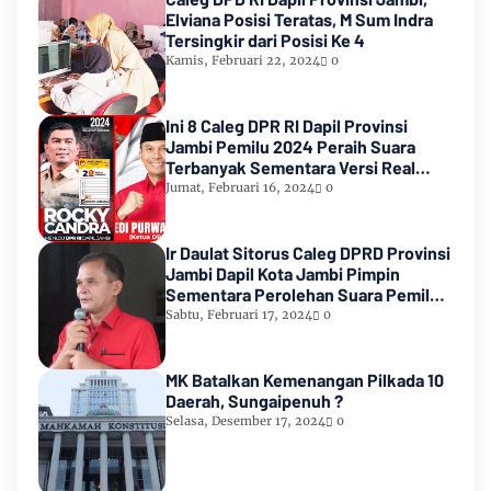
Elviana Posisi Teratas, M Sum Indra
Tersingkir dari Posisi Ke 4
Kamis, Februari 22, 2024
0
Ini 8 Caleg DPR RI Dapil Provinsi
Jambi Pemilu 2024 Peraih Suara
Terbanyak Sementara Versi Real
Count KPU RI
Jumat, Februari 16, 2024
0
Ir Daulat Sitorus Caleg DPRD Provinsi
Jambi Dapil Kota Jambi Pimpin
Sementara Perolehan Suara Pemilu
2024
Sabtu, Februari 17, 2024
0
MK Batalkan Kemenangan Pilkada 10
Daerah, Sungaipenuh ?
Selasa, Desember 17, 2024
0