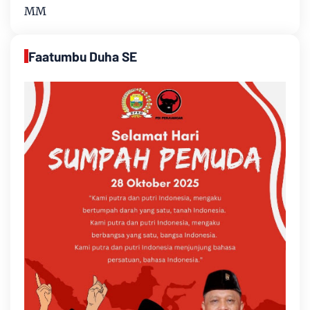
MM
Faatumbu Duha SE