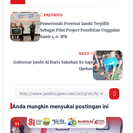
PREVIOUS
Pemerintah Provinsi Jambi Terpilih
Sebagai Pilot Project Penelitian Unggulan
Sawit 4.0. IPB
NEXT
Gubernur Jambi Al Haris Salurkan 82 Sapi
Qurban
Anda mungkin menyukai postingan ini