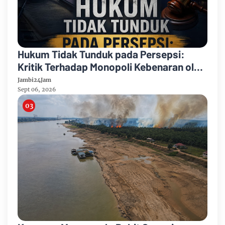
Hukum Tidak Tunduk pada Persepsi:
Kritik Terhadap Monopoli Kebenaran oleh
Media dan Aktivis
Jambi24Jam
Sept 06, 2026