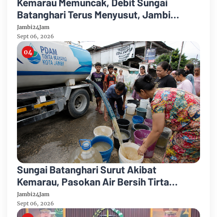
Kemarau Memuncak, Debit Sungai
Batanghari Terus Menyusut, Jambi
Hadapi Ancaman Krisis Air Bersih dan
Jambi24Jam
Karhutla
Sept 06, 2026
Sungai Batanghari Surut Akibat
Kemarau, Pasokan Air Bersih Tirta
Mayang Jambi Keruh
Jambi24Jam
Sept 06, 2026