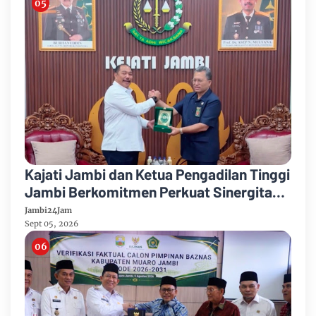
Kajati Jambi dan Ketua Pengadilan Tinggi
Jambi Berkomitmen Perkuat Sinergitas
Penegakan Hukum
Jambi24Jam
Sept 05, 2026