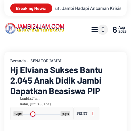
ncaman Krisis Air Bersih dan Karhutla
Sungai Batanghari S
Breaking News:
6
Aug
2026
Beranda
SENATOR JAMBI
Hj Elviana Sukses Bantu
2.045 Anak Didik Jambi
Dapatkan Beasiswa PIP
Jambi24Jam
Rabu, Juni 28, 2023
PRINT
12px
30px