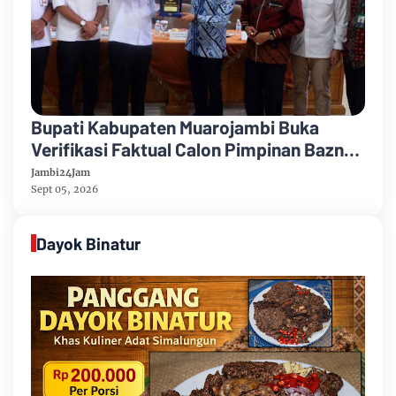
Bupati Kabupaten Muarojambi Buka
Verifikasi Faktual Calon Pimpinan Baznas
Tahun 2026-2031
Jambi24Jam
Sept 05, 2026
Dayok Binatur