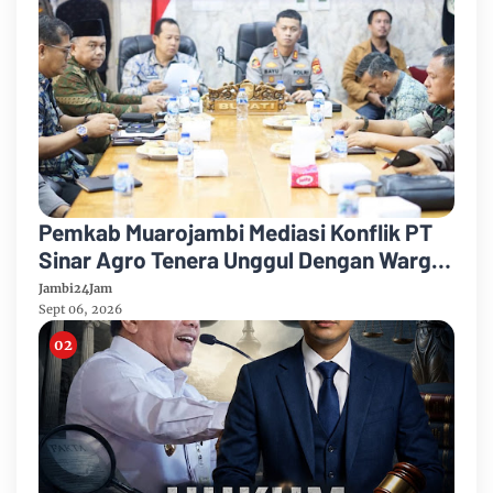
Pemkab Muarojambi Mediasi Konflik PT
Sinar Agro Tenera Unggul Dengan Warga
Sipin Teluk Duren
Jambi24Jam
Sept 06, 2026