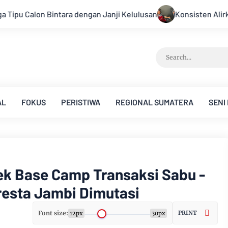
Kelulusan
Konsisten Alirkan Kepedulian, Sinsen Gelar Dono
AL
FOKUS
PERISTIWA
REGIONAL SUMATERA
SENI
ek Base Camp Transaksi Sabu -
resta Jambi Dimutasi
Font size:
PRINT
12px
30px