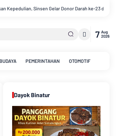
r Darah ke-23 dalam Perayaan Anniversary Sinsen
Bupati Mua
7
Aug
2026
 BUDAYA
PEMERINTAHAN
OTOMOTIF
Dayok Binatur