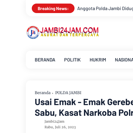
ua Anggota Polda Jambi Diduga Tipu Calon Bintara dengan Janji 
Breaking News:
BERANDA
POLITIK
HUKRIM
NASION
Beranda
POLDA JAMBI
Usai Emak - Emak Gereb
Sabu, Kasat Narkoba Pol
Jambi24Jam
Rabu, Juli 26, 2023