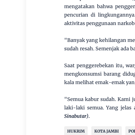
mengatakan bahwa penggereb
pencurian di lingkunganny
aktivitas penggunaan narkob
"Banyak yang kehilangan mesin 
sudah resah. Semenjak ada bas
Saat penggerebekan itu, w
mengkonsumsi barang diduga
kala melihat emak-emak yang
"Semua kabur sudah. Kami ju
laki-laki semua. Yang jela
Sinabutar).
HUKRIM
KOTA JAMBI
PO