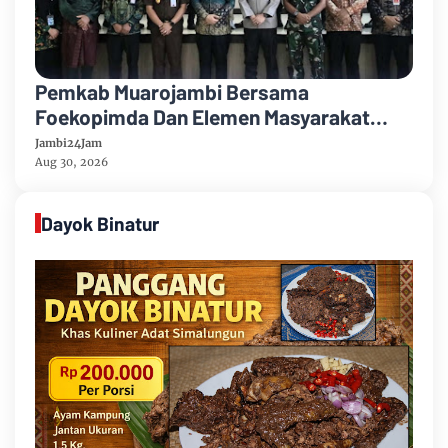
Pemkab Muarojambi Bersama
Foekopimda Dan Elemen Masyarakat
Menyatakan Sikap Dengan Tegas Tolak
Jambi24Jam
Keberadaan Geng Motor
Aug 30, 2026
Dayok Binatur