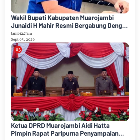
Wakil Bupati Kabupaten Muarojambi
Junaidi H Mahir Resmi Bergabung Dengan
Partai Demikrat
Jambi24Jam
Sept 05, 2026
Ketua DPRD Muarojambi Aidi Hatta
Pimpin Rapat Paripurna Penyampaian