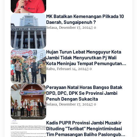
MK Batalkan Kemenangan Pilkada 10
Daerah, Sungaipenuh ?
Selasa, Desember 17, 2024
0
Hujan Turun Lebat Mengguyur Kota
Jambi Tidak Menyurutkan Pj Wali
Kota Meninjau Tempat Pemungutan
Suara Pemilu 2024
Rabu, Februari 14, 2024
0
Perayaan Natal Horas Bangso Batak
DPD, DPC, DPK Se Provinsi Jambi
Penuh Dengan Sukacita
Selasa, Desember 17, 2024
0
Kadis PUPR Provinsi Jambi Muzakir
Dituding "Terlibat" Mengintimindasi
Tim Pemasangan Baliho Paslongub