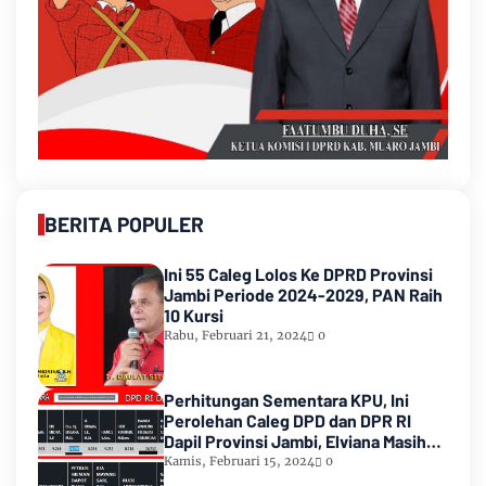
BERITA POPULER
Ini 55 Caleg Lolos Ke DPRD Provinsi
Jambi Periode 2024-2029, PAN Raih
10 Kursi
Rabu, Februari 21, 2024
0
Perhitungan Sementara KPU, Ini
Perolehan Caleg DPD dan DPR RI
Dapil Provinsi Jambi, Elviana Masih
Urutan Kedua Teratas
Kamis, Februari 15, 2024
0