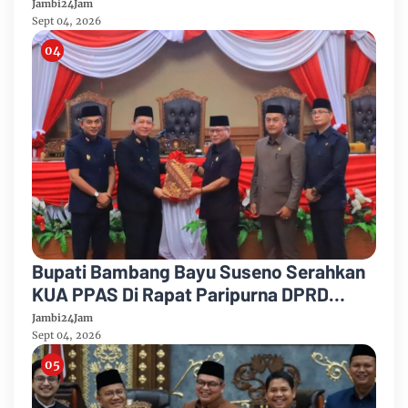
Rancangan Perubahan KUA-PPAS Tahun
Jambi24Jam
Anggaran 2026
Sept 04, 2026
Bupati Bambang Bayu Suseno Serahkan
KUA PPAS Di Rapat Paripurna DPRD
Muarojambi
Jambi24Jam
Sept 04, 2026