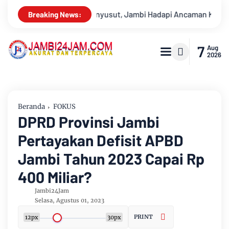
ncaman Krisis Air Bersih dan Karhutla
Sungai Batanghari S
Breaking News:
7
Aug
2026
Beranda
FOKUS
DPRD Provinsi Jambi
Pertayakan Defisit APBD
Jambi Tahun 2023 Capai Rp
400 Miliar?
Jambi24Jam
Selasa, Agustus 01, 2023
PRINT
12px
30px