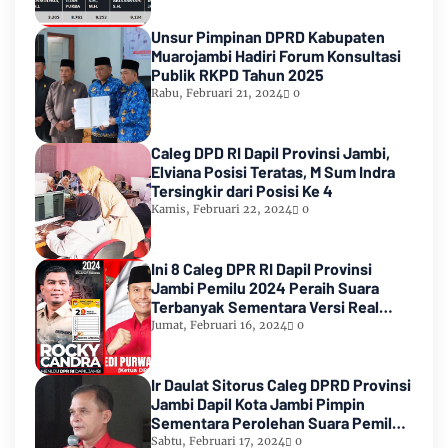
Unsur Pimpinan DPRD Kabupaten
Muarojambi Hadiri Forum Konsultasi
Publik RKPD Tahun 2025
Rabu, Februari 21, 2024
0
Caleg DPD RI Dapil Provinsi Jambi,
Elviana Posisi Teratas, M Sum Indra
Tersingkir dari Posisi Ke 4
Kamis, Februari 22, 2024
0
Ini 8 Caleg DPR RI Dapil Provinsi
Jambi Pemilu 2024 Peraih Suara
Terbanyak Sementara Versi Real
Count KPU RI
Jumat, Februari 16, 2024
0
Ir Daulat Sitorus Caleg DPRD Provinsi
Jambi Dapil Kota Jambi Pimpin
Sementara Perolehan Suara Pemilu
2024
Sabtu, Februari 17, 2024
0