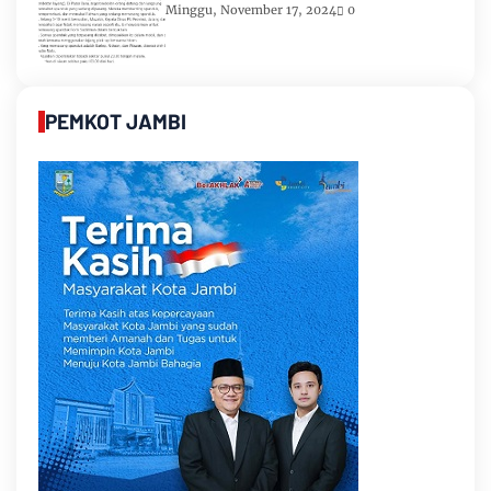
Romi-Sudirman
Minggu, November 17, 2024
0
PEMKOT JAMBI