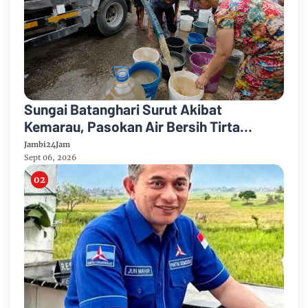
Sungai Batanghari Surut Akibat
Kemarau, Pasokan Air Bersih Tirta
Mayang Jambi Keruh
Jambi24Jam
Sept 06, 2026