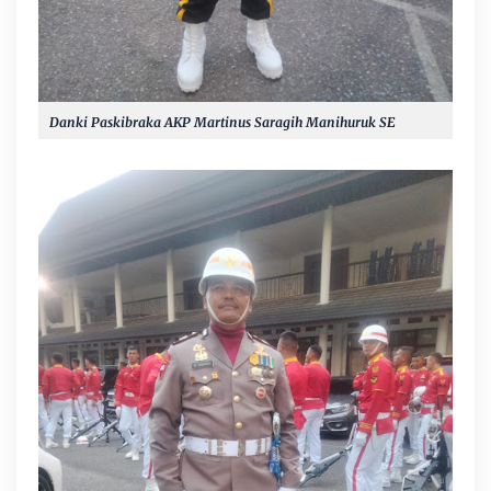
Danki Paskibraka AKP Martinus Saragih Manihuruk SE