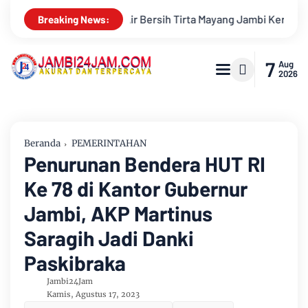
olda Jambi Terima Silaturahmi Kepala Pengadilan Tinggi Jambi 
Breaking News:
7
Aug
2026
Beranda
PEMERINTAHAN
Penurunan Bendera HUT RI
Ke 78 di Kantor Gubernur
Jambi, AKP Martinus
Saragih Jadi Danki
Paskibraka
Jambi24Jam
Kamis, Agustus 17, 2023