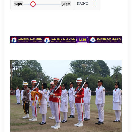
PRINT
12px
30px