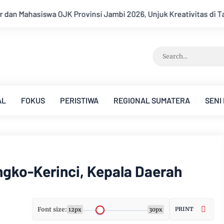
026, Unjuk Kreativitas di Taman Banjuran Budayo, Spontaneus Ba
AL
FOKUS
PERISTIWA
REGIONAL SUMATERA
SENI
ngko-Kerinci, Kepala Daerah
Font size:
PRINT
12px
30px