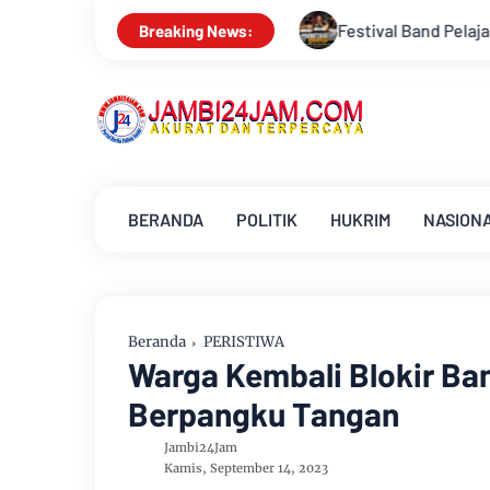
Festival Band Pelajar dan Mahasiswa OJK Provinsi Jambi 2
Breaking News:
BERANDA
POLITIK
HUKRIM
NASION
Beranda
PERISTIWA
Warga Kembali Blokir Ba
Berpangku Tangan
Jambi24Jam
Kamis, September 14, 2023