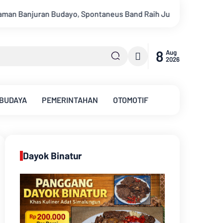
nd Raih Juara 2
Drs Sabar Siagian, Dari Jurnalis Handal Bera
8
Aug
2026
 BUDAYA
PEMERINTAHAN
OTOMOTIF
Dayok Binatur