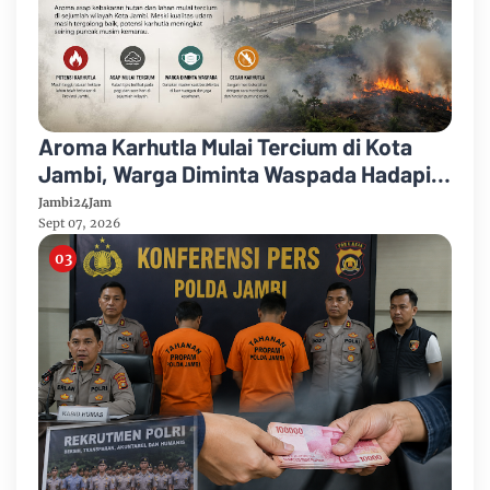
Aroma Karhutla Mulai Tercium di Kota
Jambi, Warga Diminta Waspada Hadapi
Puncak Kemarau
Jambi24Jam
Sept 07, 2026