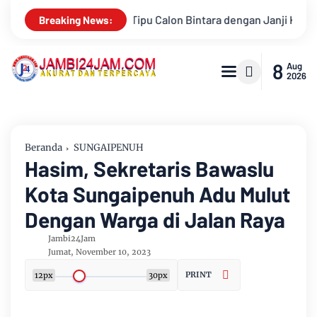
a dengan Janji Kelulusan
Konsisten Alirkan Kepedulian, Si
Breaking News:
8
Aug
2026
Beranda
SUNGAIPENUH
Hasim, Sekretaris Bawaslu
Kota Sungaipenuh Adu Mulut
Dengan Warga di Jalan Raya
Jambi24Jam
Jumat, November 10, 2023
PRINT
12px
30px