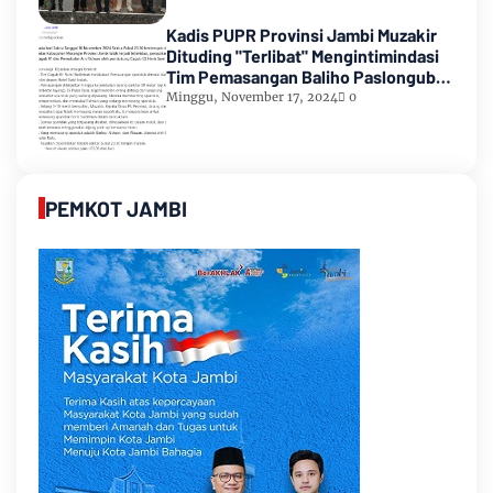
Kadis PUPR Provinsi Jambi Muzakir
Dituding "Terlibat" Mengintimindasi
Tim Pemasangan Baliho Paslongub
Romi-Sudirman
Minggu, November 17, 2024
0
PEMKOT JAMBI