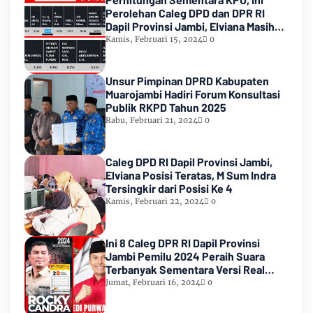
Perolehan Caleg DPD dan DPR RI
Dapil Provinsi Jambi, Elviana Masih
Urutan Kedua Teratas
Kamis, Februari 15, 2024
0
Unsur Pimpinan DPRD Kabupaten
Muarojambi Hadiri Forum Konsultasi
Publik RKPD Tahun 2025
Rabu, Februari 21, 2024
0
Caleg DPD RI Dapil Provinsi Jambi,
Elviana Posisi Teratas, M Sum Indra
Tersingkir dari Posisi Ke 4
Kamis, Februari 22, 2024
0
Ini 8 Caleg DPR RI Dapil Provinsi
Jambi Pemilu 2024 Peraih Suara
Terbanyak Sementara Versi Real
Count KPU RI
Jumat, Februari 16, 2024
0