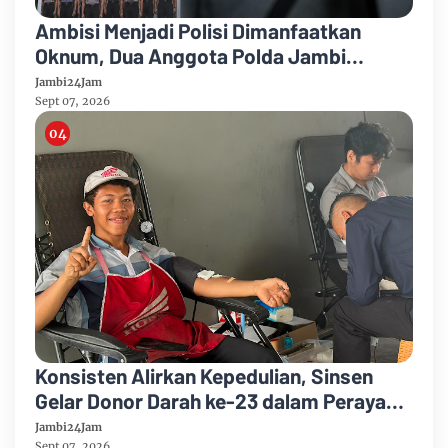
Ambisi Menjadi Polisi Dimanfaatkan
Oknum, Dua Anggota Polda Jambi
Diduga Tipu Calon Bintara dengan Janji
Jambi24Jam
Kelulusan
Sept 07, 2026
Konsisten Alirkan Kepedulian, Sinsen
Gelar Donor Darah ke-23 dalam Perayaan
Anniversary Sinsen
Jambi24Jam
Sept 07, 2026