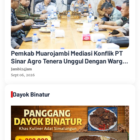
Pemkab Muarojambi Mediasi Konflik PT
Sinar Agro Tenera Unggul Dengan Warga
Sipin Teluk Duren
Jambi24Jam
Sept 06, 2026
Dayok Binatur