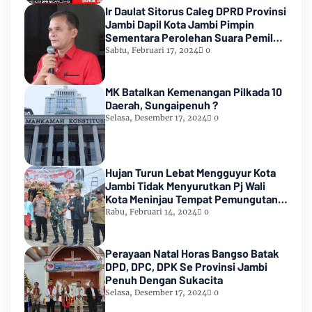
Ir Daulat Sitorus Caleg DPRD Provinsi
Jambi Dapil Kota Jambi Pimpin
Sementara Perolehan Suara Pemilu
2024
Sabtu, Februari 17, 2024
0
MK Batalkan Kemenangan Pilkada 10
Daerah, Sungaipenuh ?
Selasa, Desember 17, 2024
0
Hujan Turun Lebat Mengguyur Kota
Jambi Tidak Menyurutkan Pj Wali
Kota Meninjau Tempat Pemungutan
Suara Pemilu 2024
Rabu, Februari 14, 2024
0
Perayaan Natal Horas Bangso Batak
DPD, DPC, DPK Se Provinsi Jambi
Penuh Dengan Sukacita
Selasa, Desember 17, 2024
0