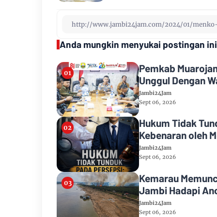
Anda mungkin menyukai postingan ini
Pemkab Muarojamb
Unggul Dengan Wa
Jambi24Jam
Sept 06, 2026
Hukum Tidak Tund
Kebenaran oleh M
Jambi24Jam
Sept 06, 2026
Kemarau Memuncak
Jambi Hadapi Anc
Jambi24Jam
Sept 06, 2026