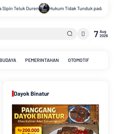
unduk pada Persepsi: Kritik Terhadap Monopoli Kebenaran oleh 
7
Aug
2026
 BUDAYA
PEMERINTAHAN
OTOMOTIF
Dayok Binatur