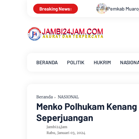
Pemkab Muarojambi Mediasi Konflik PT Sinar Agro T
Breaking News:
BERANDA
POLITIK
HUKRIM
NASION
Beranda
NASIONAL
Menko Polhukam Kenang R
Seperjuangan
Jambi24Jam
Rabu, Januari 03, 2024