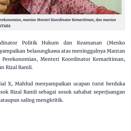
erekonomian, mantan Menteri Koordinator Kemaritiman, dan mantan
ANTARA
rdinator Politik Hukum dan Keamanan (Menko
yampaikan belasungkawa atas meninggalnya Mantan
g Perekonomian, Menteri Koordinator Kemaritiman,
 Rizal Ramli.
sial X, Mahfud menyampaikan ucapan turut berduka
sok Rizal Ramli sebagai sosok sahabat seperjuangan
ataupun saling mengkritik.