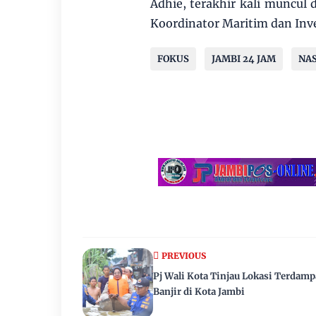
Adhie, terakhir kali muncul 
Koordinator Maritim dan Inve
FOKUS
JAMBI 24 JAM
NA
PREVIOUS
Pj Wali Kota Tinjau Lokasi Terdam
Banjir di Kota Jambi