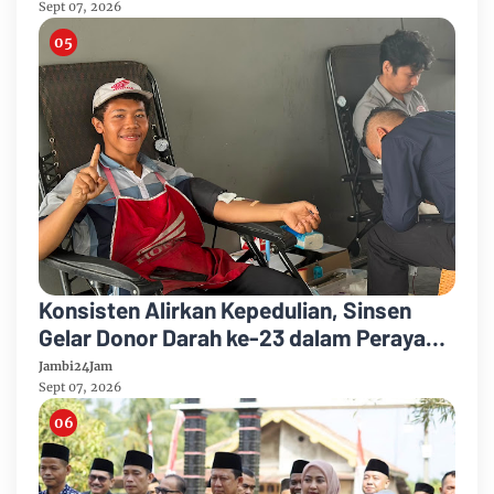
Kelulusan
Sept 07, 2026
Konsisten Alirkan Kepedulian, Sinsen
Gelar Donor Darah ke-23 dalam Perayaan
Anniversary Sinsen
Jambi24Jam
Sept 07, 2026