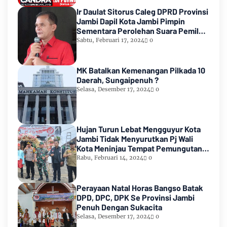
Ir Daulat Sitorus Caleg DPRD Provinsi
Jambi Dapil Kota Jambi Pimpin
Sementara Perolehan Suara Pemilu
2024
Sabtu, Februari 17, 2024
0
MK Batalkan Kemenangan Pilkada 10
Daerah, Sungaipenuh ?
Selasa, Desember 17, 2024
0
Hujan Turun Lebat Mengguyur Kota
Jambi Tidak Menyurutkan Pj Wali
Kota Meninjau Tempat Pemungutan
Suara Pemilu 2024
Rabu, Februari 14, 2024
0
Perayaan Natal Horas Bangso Batak
DPD, DPC, DPK Se Provinsi Jambi
Penuh Dengan Sukacita
Selasa, Desember 17, 2024
0