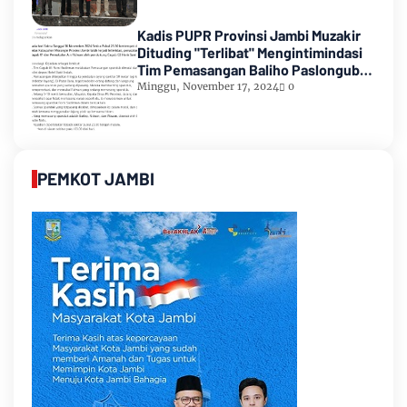
Kadis PUPR Provinsi Jambi Muzakir
Dituding "Terlibat" Mengintimindasi
Tim Pemasangan Baliho Paslongub
Romi-Sudirman
Minggu, November 17, 2024
0
PEMKOT JAMBI