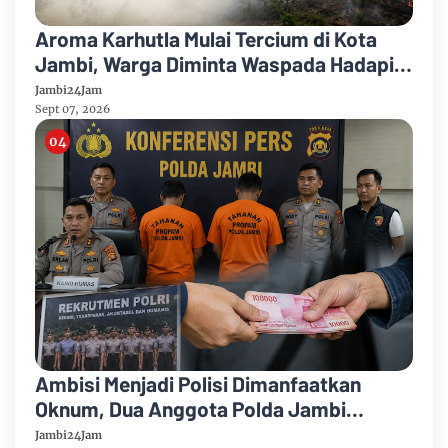
Aroma Karhutla Mulai Tercium di Kota
Jambi, Warga Diminta Waspada Hadapi
Puncak Kemarau
Jambi24Jam
Sept 07, 2026
Ambisi Menjadi Polisi Dimanfaatkan
Oknum, Dua Anggota Polda Jambi
Diduga Tipu Calon Bintara dengan Janji
Jambi24Jam