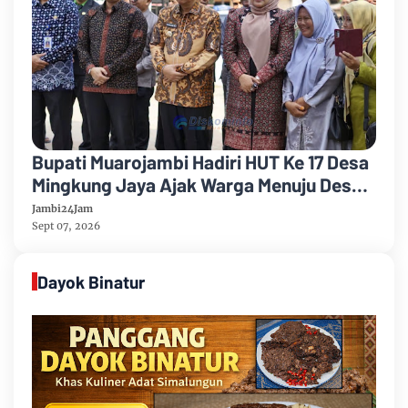
Bupati Muarojambi Hadiri HUT Ke 17 Desa
Mingkung Jaya Ajak Warga Menuju Desa
Mandiri 2026
Jambi24Jam
Sept 07, 2026
Dayok Binatur