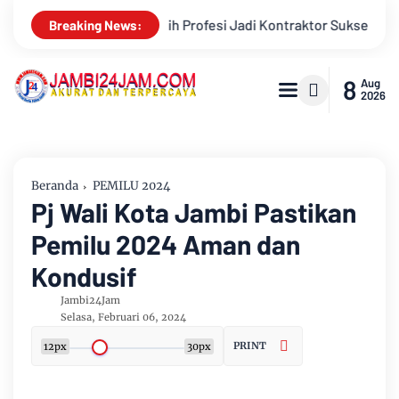
raktor Sukses
Aroma Karhutla Mulai Tercium di Kota Jambi,
Breaking News:
8
Aug
2026
Beranda
PEMILU 2024
Pj Wali Kota Jambi Pastikan
Pemilu 2024 Aman dan
Kondusif
Jambi24Jam
Selasa, Februari 06, 2024
PRINT
12px
30px