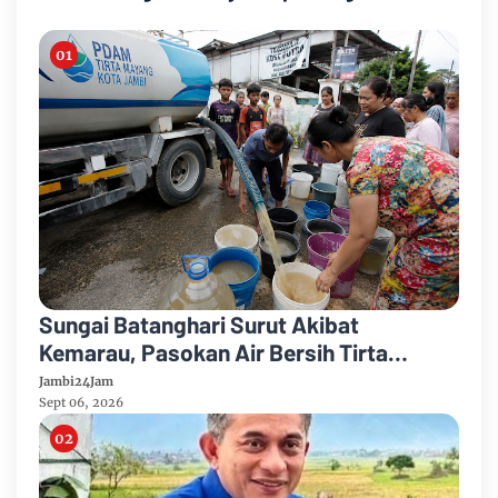
Sungai Batanghari Surut Akibat
Kemarau, Pasokan Air Bersih Tirta
Mayang Jambi Keruh
Jambi24Jam
Sept 06, 2026