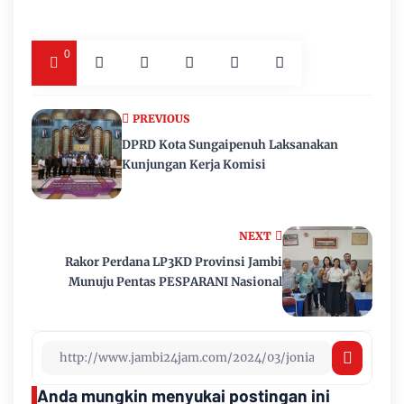
0
PREVIOUS
DPRD Kota Sungaipenuh Laksanakan
Kunjungan Kerja Komisi
NEXT
Rakor Perdana LP3KD Provinsi Jambi
Munuju Pentas PESPARANI Nasional
Anda mungkin menyukai postingan ini