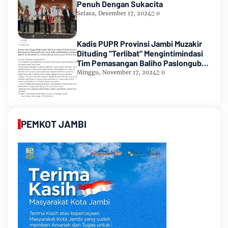
Penuh Dengan Sukacita
Selasa, Desember 17, 2024
0
Kadis PUPR Provinsi Jambi Muzakir
Dituding "Terlibat" Mengintimindasi
Tim Pemasangan Baliho Paslongub
Romi-Sudirman
Minggu, November 17, 2024
0
PEMKOT JAMBI