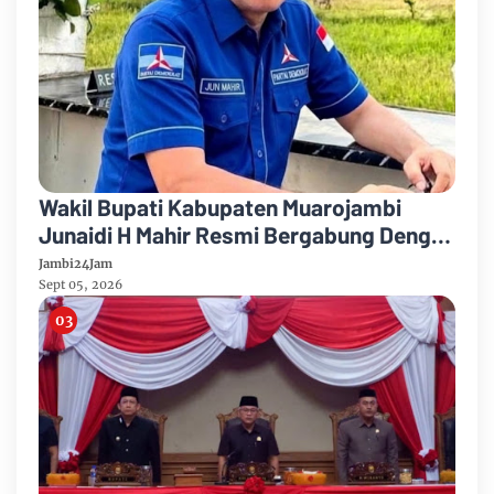
Wakil Bupati Kabupaten Muarojambi
Junaidi H Mahir Resmi Bergabung Dengan
Partai Demikrat
Jambi24Jam
Sept 05, 2026