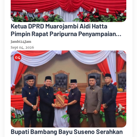
Ketua DPRD Muarojambi Aidi Hatta
Pimpin Rapat Paripurna Penyampaian
Rancangan Perubahan KUA-PPAS Tahun
Jambi24Jam
Anggaran 2026
Sept 04, 2026
Bupati Bambang Bayu Suseno Serahkan