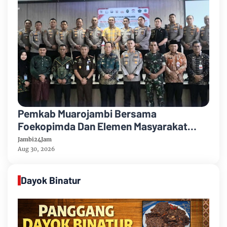
Pemkab Muarojambi Bersama
Foekopimda Dan Elemen Masyarakat
Menyatakan Sikap Dengan Tegas Tolak
Jambi24Jam
Keberadaan Geng Motor
Aug 30, 2026
Dayok Binatur