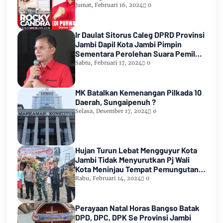
Count KPU RI
Jumat, Februari 16, 2024
0
Ir Daulat Sitorus Caleg DPRD Provinsi
Jambi Dapil Kota Jambi Pimpin
Sementara Perolehan Suara Pemilu
2024
Sabtu, Februari 17, 2024
0
MK Batalkan Kemenangan Pilkada 10
Daerah, Sungaipenuh ?
Selasa, Desember 17, 2024
0
Hujan Turun Lebat Mengguyur Kota
Jambi Tidak Menyurutkan Pj Wali
Kota Meninjau Tempat Pemungutan
Suara Pemilu 2024
Rabu, Februari 14, 2024
0
Perayaan Natal Horas Bangso Batak
DPD, DPC, DPK Se Provinsi Jambi