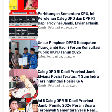
Perhitungan Sementara KPU, Ini
Perolehan Caleg DPD dan DPR RI
Dapil Provinsi Jambi, Elviana Masih
Urutan Kedua Teratas
Kamis, Februari 15, 2024
0
Unsur Pimpinan DPRD Kabupaten
Muarojambi Hadiri Forum Konsultasi
Publik RKPD Tahun 2025
Rabu, Februari 21, 2024
0
Caleg DPD RI Dapil Provinsi Jambi,
Elviana Posisi Teratas, M Sum Indra
Tersingkir dari Posisi Ke 4
Kamis, Februari 22, 2024
0
Ini 8 Caleg DPR RI Dapil Provinsi
Jambi Pemilu 2024 Peraih Suara
Terbanyak Sementara Versi Real