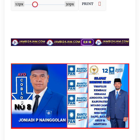
PRINT
12px
30px