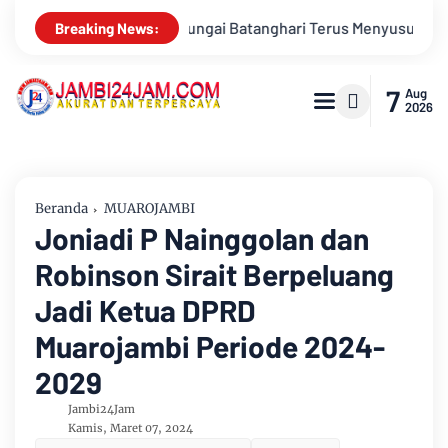
rus Menyusut, Jambi Hadapi Ancaman Krisis Air Bersih dan Kar
Breaking News:
7
Aug
2026
Beranda
MUAROJAMBI
Joniadi P Nainggolan dan
Robinson Sirait Berpeluang
Jadi Ketua DPRD
Muarojambi Periode 2024-
2029
Jambi24Jam
Kamis, Maret 07, 2024