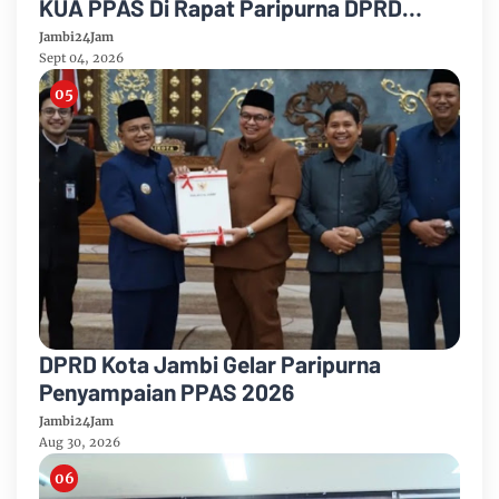
KUA PPAS Di Rapat Paripurna DPRD
Muarojambi
Jambi24Jam
Sept 04, 2026
DPRD Kota Jambi Gelar Paripurna
Penyampaian PPAS 2026
Jambi24Jam
Aug 30, 2026