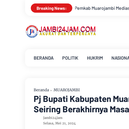
Pemkab Muarojambi Mediasi Konflik PT Sinar Agro Tenera Unggu
Breaking News:
BERANDA
POLITIK
HUKRIM
NASION
Beranda
MUAROJAMBI
Pj Bupati Kabupaten Mua
Seiring Berakhirnya Mas
Jambi24Jam
Selasa, Mei 21, 2024