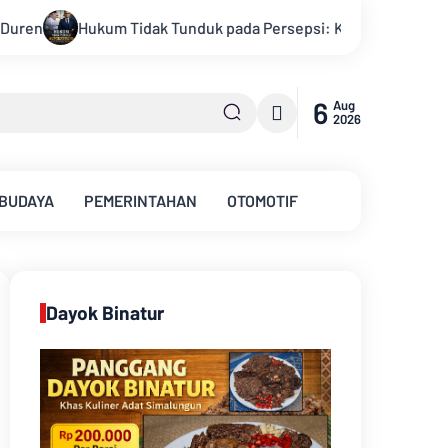
Persepsi: Kritik Terhadap Monopoli Kebenaran oleh Media dan A
6
Aug
2026
 BUDAYA
PEMERINTAHAN
OTOMOTIF
Dayok Binatur