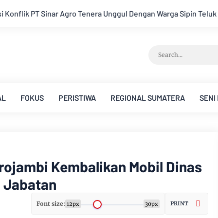
l Dengan Warga Sipin Teluk Duren
Hukum Tidak Tunduk pada 
AL
FOKUS
PERISTIWA
REGIONAL SUMATERA
SENI
rojambi Kembalikan Mobil Dinas
a Jabatan
Font size:
PRINT
12px
30px