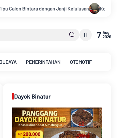
ulusan
Konsisten Alirkan Kepedulian, Sinsen Gelar Donor Da
7
Aug
2026
 BUDAYA
PEMERINTAHAN
OTOMOTIF
Dayok Binatur