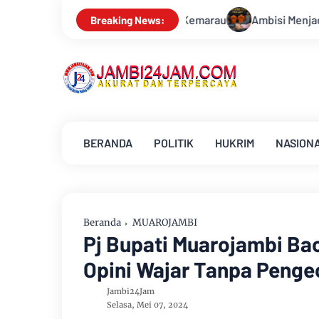
k Kemarau
Ambisi Menjadi Polisi Dimanfaatkan Oknum, Dua A
Breaking News:
BERANDA
POLITIK
HUKRIM
NASION
Beranda
MUAROJAMBI
Pj Bupati Muarojambi Bac
Opini Wajar Tanpa Penge
Jambi24Jam
Selasa, Mei 07, 2024