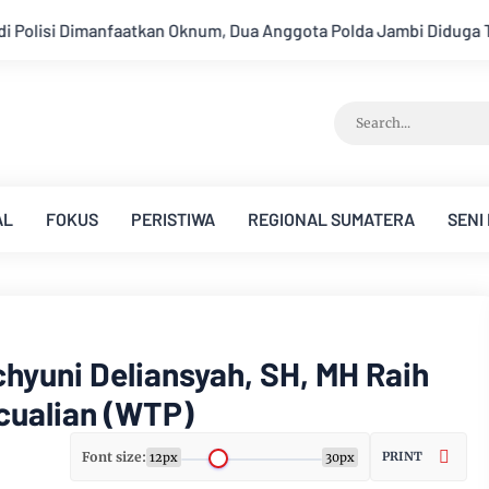
nggota Polda Jambi Diduga Tipu Calon Bintara dengan Janji Kel
AL
FOKUS
PERISTIWA
REGIONAL SUMATERA
SENI
hyuni Deliansyah, SH, MH Raih
cualian (WTP)
Font size:
PRINT
12px
30px