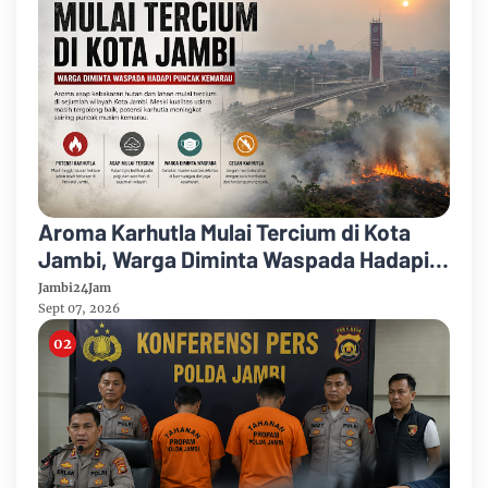
Aroma Karhutla Mulai Tercium di Kota
Jambi, Warga Diminta Waspada Hadapi
Puncak Kemarau
Jambi24Jam
Sept 07, 2026