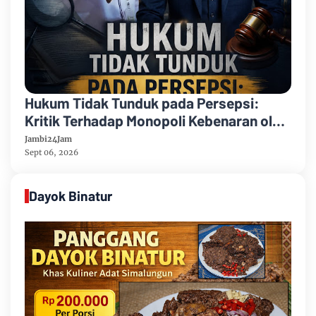
Hukum Tidak Tunduk pada Persepsi:
Kritik Terhadap Monopoli Kebenaran oleh
Media dan Aktivis
Jambi24Jam
Sept 06, 2026
Dayok Binatur