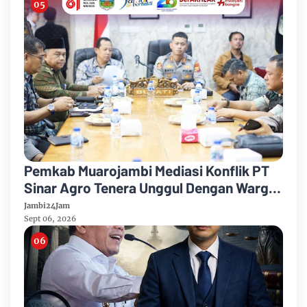
Pemkab Muarojambi Mediasi Konflik PT
Sinar Agro Tenera Unggul Dengan Warga
Sipin Teluk Duren
Jambi24Jam
Sept 06, 2026