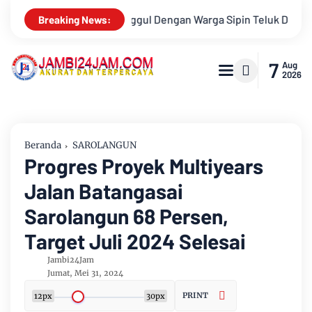
a Sipin Teluk Duren
Hukum Tidak Tunduk pada Persepsi: Kri
Breaking News:
7
Aug
2026
Beranda
SAROLANGUN
Progres Proyek Multiyears
Jalan Batangasai
Sarolangun 68 Persen,
Target Juli 2024 Selesai
Jambi24Jam
Jumat, Mei 31, 2024
PRINT
12px
30px