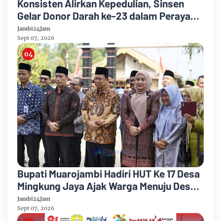
Konsisten Alirkan Kepedulian, Sinsen
Gelar Donor Darah ke-23 dalam Perayaan
Anniversary Sinsen
Jambi24Jam
Sept 07, 2026
Bupati Muarojambi Hadiri HUT Ke 17 Desa
Mingkung Jaya Ajak Warga Menuju Desa
Mandiri 2026
Jambi24Jam
Sept 07, 2026