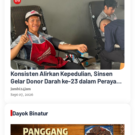
Konsisten Alirkan Kepedulian, Sinsen
Gelar Donor Darah ke-23 dalam Perayaan
Anniversary Sinsen
Jambi24Jam
Sept 07, 2026
Dayok Binatur