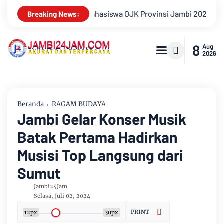
 Jambi 2026, Unjuk Kreativitas di Taman Banjuran Budayo, Spont
Breaking News:
8
Aug
2026
Beranda
RAGAM BUDAYA
Jambi Gelar Konser Musik
Batak Pertama Hadirkan
Musisi Top Langsung dari
Sumut
Jambi24Jam
Selasa, Juli 02, 2024
PRINT
12px
30px