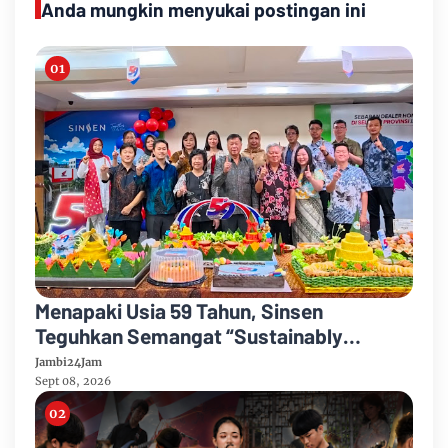
Anda mungkin menyukai postingan ini
Menapaki Usia 59 Tahun, Sinsen
Teguhkan Semangat “Sustainably
Growing”
Jambi24Jam
Sept 08, 2026