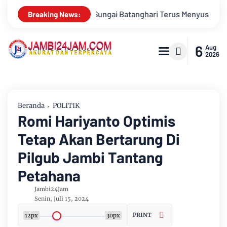
rus Menyusut, Jambi Hadapi Ancaman Krisis Air Bersih dan Karh
Breaking News:
6
Aug
2026
Beranda
POLITIK
Romi Hariyanto Optimis
Tetap Akan Bertarung Di
Pilgub Jambi Tantang
Petahana
Jambi24Jam
Senin, Juli 15, 2024
PRINT
12px
30px