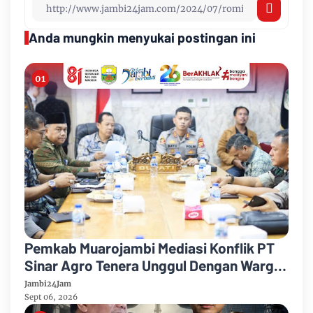
Anda mungkin menyukai postingan ini
Pemkab Muarojambi Mediasi Konflik PT
Sinar Agro Tenera Unggul Dengan Warga
Sipin Teluk Duren
Jambi24Jam
Sept 06, 2026