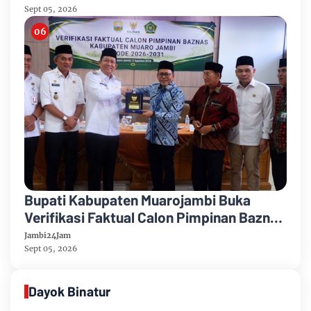
Sept 05, 2026
Bupati Kabupaten Muarojambi Buka
Verifikasi Faktual Calon Pimpinan Baznas
Tahun 2026-2031
Jambi24Jam
Sept 05, 2026
Dayok Binatur