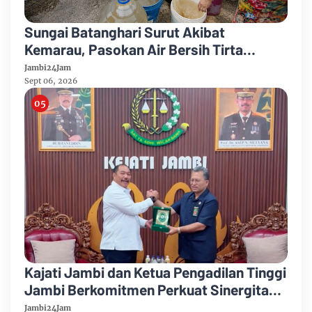
Sungai Batanghari Surut Akibat
Kemarau, Pasokan Air Bersih Tirta
Mayang Jambi Keruh
Jambi24Jam
Sept 06, 2026
Kajati Jambi dan Ketua Pengadilan Tinggi
Jambi Berkomitmen Perkuat Sinergitas
Penegakan Hukum
Jambi24Jam