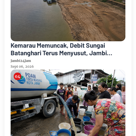
Kemarau Memuncak, Debit Sungai
Batanghari Terus Menyusut, Jambi
Hadapi Ancaman Krisis Air Bersih dan
Jambi24Jam
Karhutla
Sept 06, 2026