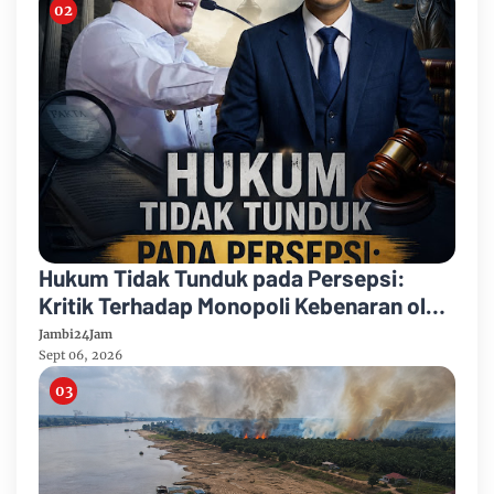
Hukum Tidak Tunduk pada Persepsi:
Kritik Terhadap Monopoli Kebenaran oleh
Media dan Aktivis
Jambi24Jam
Sept 06, 2026