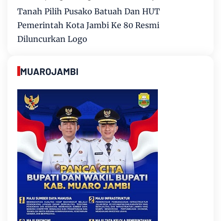
Tanah Pilih Pusako Batuah Dan HUT
Pemerintah Kota Jambi Ke 80 Resmi
Diluncurkan Logo
MUAROJAMBI