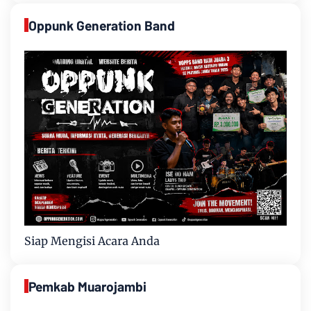
Oppunk Generation Band
Siap Mengisi Acara Anda
Pemkab Muarojambi