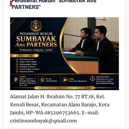
Penasehat Hukum "SUMBAYAK Ans
PARTNERS"
Alamat Jalan H. Ibrahim No. 77 RT.18, Kel.
Kenali Besar, Kecamatan Alam Barajo, Kota
Jambi, HP-WA 085296753665. E-mail:
cristinsumbayak@qmail.com