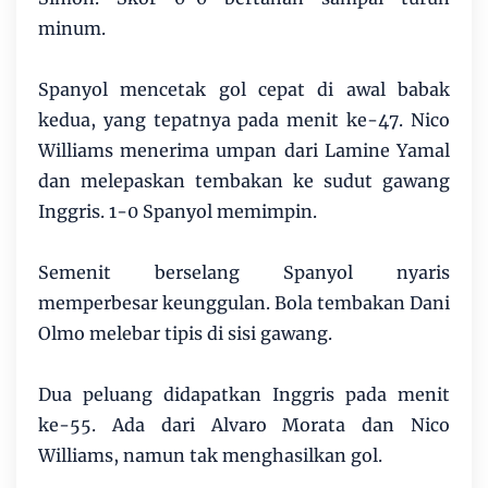
minum.
Spanyol mencetak gol cepat di awal babak
kedua, yang tepatnya pada menit ke-47. Nico
Williams menerima umpan dari Lamine Yamal
dan melepaskan tembakan ke sudut gawang
Inggris. 1-0 Spanyol memimpin.
Semenit berselang Spanyol nyaris
memperbesar keunggulan. Bola tembakan Dani
Olmo melebar tipis di sisi gawang.
Dua peluang didapatkan Inggris pada menit
ke-55. Ada dari Alvaro Morata dan Nico
Williams, namun tak menghasilkan gol.