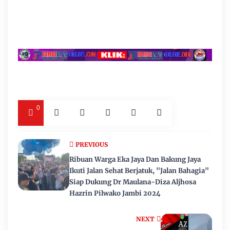
0
PREVIOUS
Ribuan Warga Eka Jaya Dan Bakung Jaya
Ikuti Jalan Sehat Berjatuk, "Jalan Bahagia"
Siap Dukung Dr Maulana-Diza Aljhosa
Hazrin Pilwako Jambi 2024
NEXT