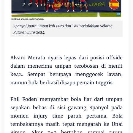
Spanyol Juara Empat kali Euro dan Tak Terjalahkan Selama
Putaran Euro 2024.
Alvaro Morata nyaris lepas dari posisi offside
dalam menerima umpan terobosan di menit
ke42. Sempat berupaya menggocek lawan,
namun bola berhasil disapu pemain Inggris.
Phil Foden menyambar bola liar dari umpan
sepakan bebas di sisi gawang Spanyol pada
momen injury time paruh pertama. Bola
tembakannya masih tepat mengarah ke Unai
Simon. Skor 0-0 bertahan sampai turun