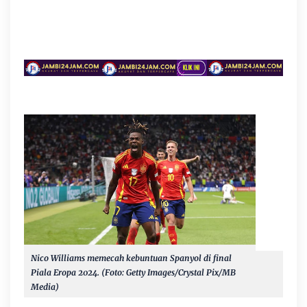
Nico Williams memecah kebuntuan Spanyol di final
Piala Eropa 2024. (Foto: Getty Images/Crystal Pix/MB
Media)