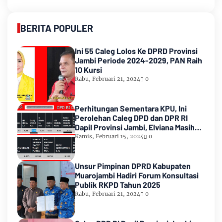
BERITA POPULER
Ini 55 Caleg Lolos Ke DPRD Provinsi
Jambi Periode 2024-2029, PAN Raih
10 Kursi
Rabu, Februari 21, 2024
0
Perhitungan Sementara KPU, Ini
Perolehan Caleg DPD dan DPR RI
Dapil Provinsi Jambi, Elviana Masih
Urutan Kedua Teratas
Kamis, Februari 15, 2024
0
Unsur Pimpinan DPRD Kabupaten
Muarojambi Hadiri Forum Konsultasi
Publik RKPD Tahun 2025
Rabu, Februari 21, 2024
0