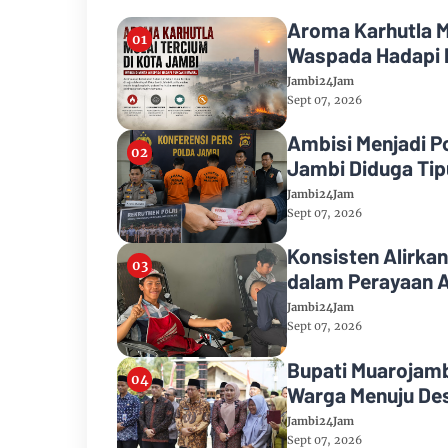
Aroma Karhutla M
Waspada Hadapi 
Jambi24Jam
Sept 07, 2026
Ambisi Menjadi P
Jambi Diduga Tipu
Jambi24Jam
Sept 07, 2026
Konsisten Alirkan
dalam Perayaan A
Jambi24Jam
Sept 07, 2026
Bupati Muarojamb
Warga Menuju Des
Jambi24Jam
Sept 07, 2026