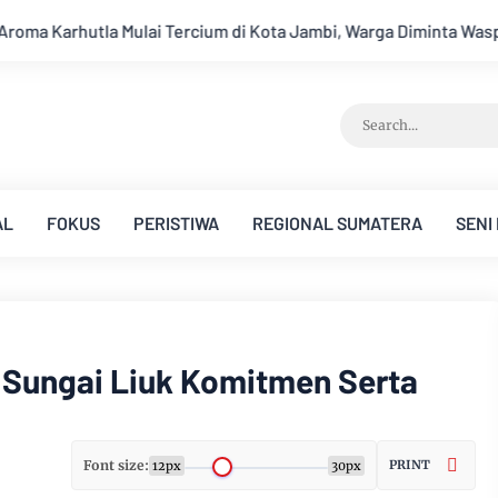
ota Jambi, Warga Diminta Waspada Hadapi Puncak Kemarau
A
AL
FOKUS
PERISTIWA
REGIONAL SUMATERA
SENI
 Sungai Liuk Komitmen Serta
Font size:
PRINT
12px
30px