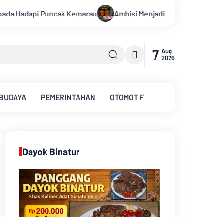
mbisi Menjadi Polisi Dimanfaatkan Oknum, Dua Anggota Polda Jam
7
Aug
2026
 BUDAYA
PEMERINTAHAN
OTOMOTIF
Dayok Binatur