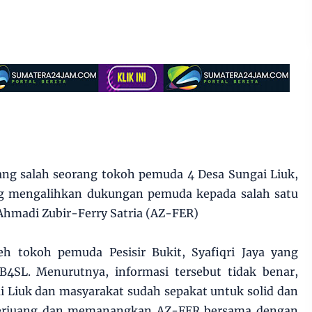
ntang salah seorang tokoh pemuda 4 Desa Sungai Liuk,
ng mengalihkan dukungan pemuda kepada salah satu
 Ahmadi Zubir-Ferry Satria (AZ-FER)
oleh tokoh pemuda Pesisir Bukit, Syafiqri Jaya yang
4SL. Menurutnya, informasi tersebut tidak benar,
 Liuk dan masyarakat sudah sepakat untuk solid dan
erjuang dan memanangkan AZ-FER bersama dengan