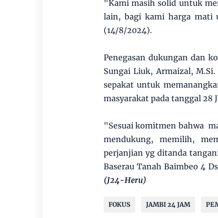
"Kami masih solid untuk me
lain, bagi kami harga mat
(14/8/2024).
Penegasan dukungan dan kom
Sungai Liuk, Armaizal, M.Si
sepakat untuk memanangkan
masyarakat pada tanggal 28 Ju
"Sesuai komitmen bahwa mas
mendukung, memilih, mem
perjanjian yg ditanda tangan
Baserau Tanah Baimbeo 4 Ds
(J24-Heru)
FOKUS
JAMBI 24 JAM
PEM