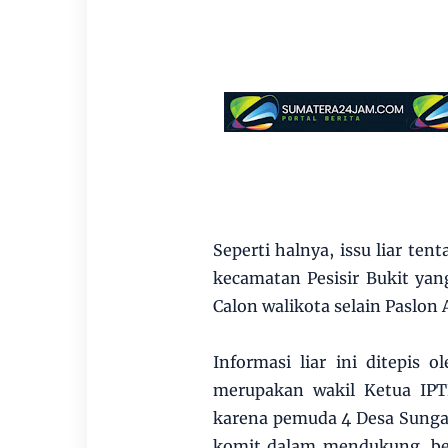
Seperti halnya, issu liar te
kecamatan Pesisir Bukit ya
Calon walikota selain Paslon
Informasi liar ini ditepis 
merupakan wakil Ketua IPTB
karena pemuda 4 Desa Sungai
komit dalam mendukung, b