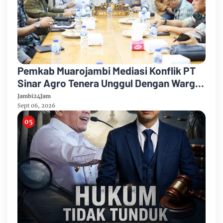
Pemkab Muarojambi Mediasi Konflik PT
Sinar Agro Tenera Unggul Dengan Warga
Sipin Teluk Duren
Jambi24Jam
Sept 06, 2026