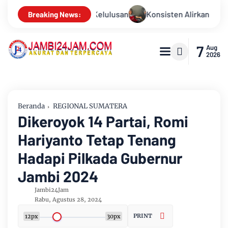
ten Alirkan Kepedulian, Sinsen Gelar Donor Darah ke-23 dalam 
Breaking News:
7
Aug
2026
Beranda
REGIONAL SUMATERA
Dikeroyok 14 Partai, Romi
Hariyanto Tetap Tenang
Hadapi Pilkada Gubernur
Jambi 2024
Jambi24Jam
Rabu, Agustus 28, 2024
PRINT
12px
30px