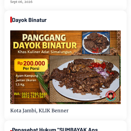
Karhutla
Sept 06, 2026
Dayok Binatur
Kota Jambi, KLIK Benner
Penasehat Hukum "SUMBAYAK Ans