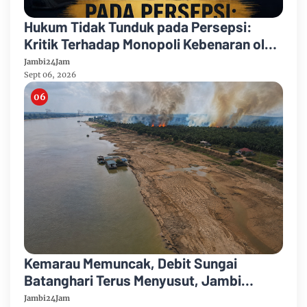
Hukum Tidak Tunduk pada Persepsi:
Kritik Terhadap Monopoli Kebenaran oleh
Media dan Aktivis
Jambi24Jam
Sept 06, 2026
Kemarau Memuncak, Debit Sungai
Batanghari Terus Menyusut, Jambi
Hadapi Ancaman Krisis Air Bersih dan
Jambi24Jam