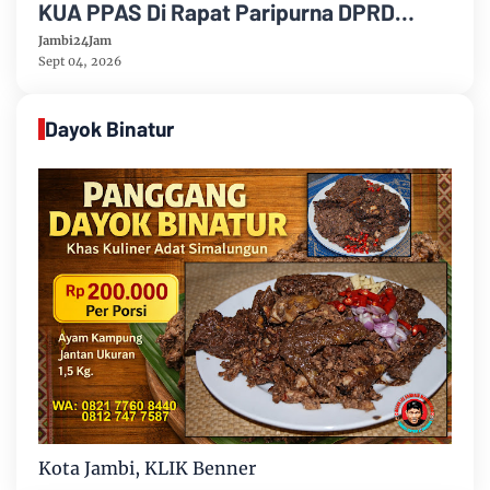
KUA PPAS Di Rapat Paripurna DPRD
Muarojambi
Jambi24Jam
Sept 04, 2026
Dayok Binatur
Kota Jambi, KLIK Benner