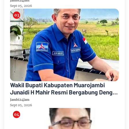
Jambi24Jam
Sept 05, 2026
Wakil Bupati Kabupaten Muarojambi
Junaidi H Mahir Resmi Bergabung Dengan
Partai Demikrat
Jambi24Jam
Sept 05, 2026