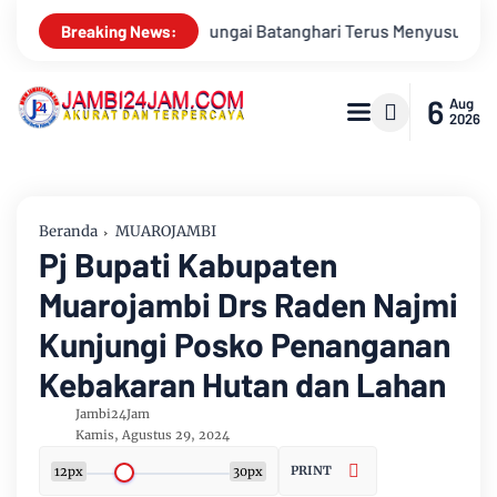
Menyusut, Jambi Hadapi Ancaman Krisis Air Bersih dan Karhutl
Breaking News:
6
Aug
2026
Beranda
MUAROJAMBI
Pj Bupati Kabupaten
Muarojambi Drs Raden Najmi
Kunjungi Posko Penanganan
Kebakaran Hutan dan Lahan
Jambi24Jam
Kamis, Agustus 29, 2024
PRINT
12px
30px