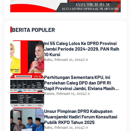
BERITA POPULER
Ini 55 Caleg Lolos Ke DPRD Provinsi
Jambi Periode 2024-2029, PAN Raih
10 Kursi
Rabu, Februari 21, 2024
0
Perhitungan Sementara KPU, Ini
Perolehan Caleg DPD dan DPR RI
Dapil Provinsi Jambi, Elviana Masih
Urutan Kedua Teratas
Kamis, Februari 15, 2024
0
Unsur Pimpinan DPRD Kabupaten
Muarojambi Hadiri Forum Konsultasi
Publik RKPD Tahun 2025
Rabu, Februari 21, 2024
0