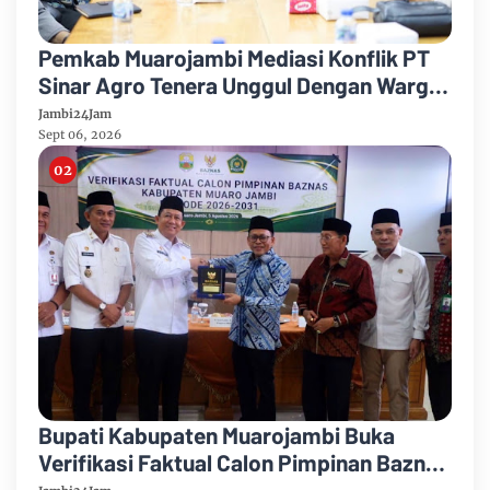
Pemkab Muarojambi Mediasi Konflik PT
Sinar Agro Tenera Unggul Dengan Warga
Sipin Teluk Duren
Jambi24Jam
Sept 06, 2026
Bupati Kabupaten Muarojambi Buka
Verifikasi Faktual Calon Pimpinan Baznas
Tahun 2026-2031