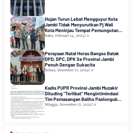
Hujan Turun Lebat Mengguyur Kota
Jambi Tidak Menyurutkan Pj Wali
Kota Meninjau Tempat Pemungutan
Suara Pemilu 2024
Rabu, Februari 14, 2024
0
Perayaan Natal Horas Bangso Batak
DPD, DPC, DPK Se Provinsi Jambi
Penuh Dengan Sukacita
Selasa, Desember 17, 2024
0
Kadis PUPR Provinsi Jambi Muzakir
Dituding "Terlibat" Mengintimindasi
Tim Pemasangan Baliho Paslongub
Romi-Sudirman
Minggu, November 17, 2024
0