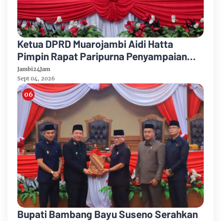
Ketua DPRD Muarojambi Aidi Hatta
Pimpin Rapat Paripurna Penyampaian
Rancangan Perubahan KUA-PPAS Tahun
Jambi24Jam
Anggaran 2026
Sept 04, 2026
Bupati Bambang Bayu Suseno Serahkan