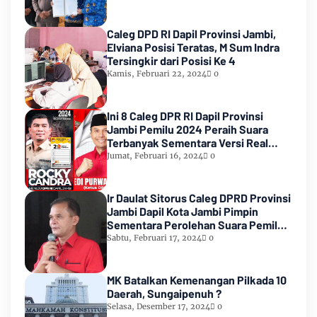
Caleg DPD RI Dapil Provinsi Jambi,
Elviana Posisi Teratas, M Sum Indra
Tersingkir dari Posisi Ke 4
Kamis, Februari 22, 2024
0
Ini 8 Caleg DPR RI Dapil Provinsi
Jambi Pemilu 2024 Peraih Suara
Terbanyak Sementara Versi Real
Count KPU RI
Jumat, Februari 16, 2024
0
Ir Daulat Sitorus Caleg DPRD Provinsi
Jambi Dapil Kota Jambi Pimpin
Sementara Perolehan Suara Pemilu
2024
Sabtu, Februari 17, 2024
0
MK Batalkan Kemenangan Pilkada 10
Daerah, Sungaipenuh ?
Selasa, Desember 17, 2024
0