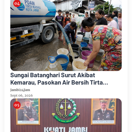
Sungai Batanghari Surut Akibat
Kemarau, Pasokan Air Bersih Tirta
Mayang Jambi Keruh
Jambi24Jam
Sept 06, 2026