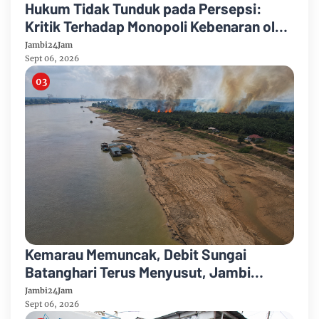
Hukum Tidak Tunduk pada Persepsi:
Kritik Terhadap Monopoli Kebenaran oleh
Media dan Aktivis
Jambi24Jam
Sept 06, 2026
Kemarau Memuncak, Debit Sungai
Batanghari Terus Menyusut, Jambi
Hadapi Ancaman Krisis Air Bersih dan
Jambi24Jam
Karhutla
Sept 06, 2026