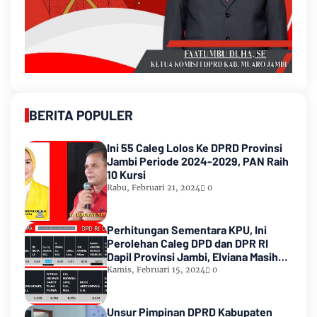
BERITA POPULER
Ini 55 Caleg Lolos Ke DPRD Provinsi
Jambi Periode 2024-2029, PAN Raih
10 Kursi
Rabu, Februari 21, 2024
0
Perhitungan Sementara KPU, Ini
Perolehan Caleg DPD dan DPR RI
Dapil Provinsi Jambi, Elviana Masih
Urutan Kedua Teratas
Kamis, Februari 15, 2024
0
Unsur Pimpinan DPRD Kabupaten