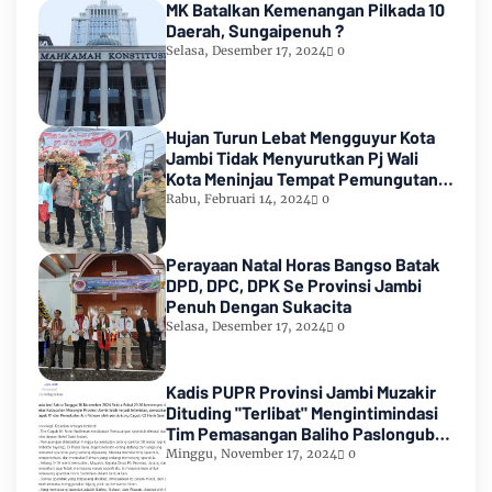
MK Batalkan Kemenangan Pilkada 10
Daerah, Sungaipenuh ?
Selasa, Desember 17, 2024
0
Hujan Turun Lebat Mengguyur Kota
Jambi Tidak Menyurutkan Pj Wali
Kota Meninjau Tempat Pemungutan
Suara Pemilu 2024
Rabu, Februari 14, 2024
0
Perayaan Natal Horas Bangso Batak
DPD, DPC, DPK Se Provinsi Jambi
Penuh Dengan Sukacita
Selasa, Desember 17, 2024
0
Kadis PUPR Provinsi Jambi Muzakir
Dituding "Terlibat" Mengintimindasi
Tim Pemasangan Baliho Paslongub
Romi-Sudirman
Minggu, November 17, 2024
0