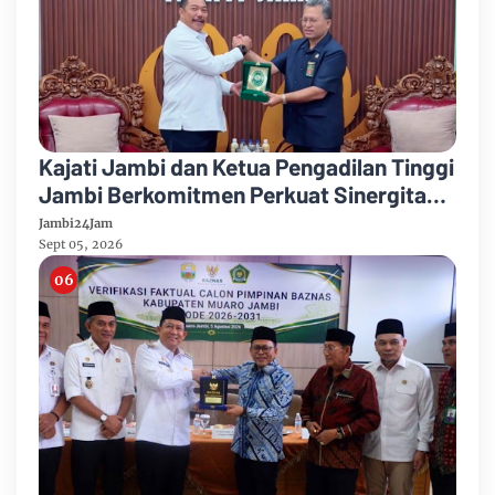
Kajati Jambi dan Ketua Pengadilan Tinggi
Jambi Berkomitmen Perkuat Sinergitas
Penegakan Hukum
Jambi24Jam
Sept 05, 2026