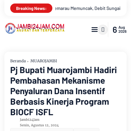
Sungai Batanghari Terus Menyusut, Jambi Hadapi Ancaman Krisis
Breaking News:
6
Aug
2026
Beranda
MUAROJAMBI
Pj Bupati Muarojambi Hadiri
Pembahasan Mekanisme
Penyaluran Dana Insentif
Berbasis Kinerja Program
BIOCF ISFL
Jambi24Jam
Senin, Agustus 12, 2024