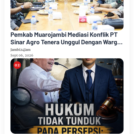
Pemkab Muarojambi Mediasi Konflik PT
Sinar Agro Tenera Unggul Dengan Warga
Sipin Teluk Duren
Jambi24Jam
Sept 06, 2026