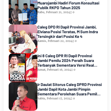
Muarojambi Hadiri Forum Konsultasi
Publik RKPD Tahun 2025
Rabu, Februari 21, 2024
0
Caleg DPD RI Dapil Provinsi Jambi,
Elviana Posisi Teratas, M Sum Indra
Tersingkir dari Posisi Ke 4
Kamis, Februari 22, 2024
0
Ini 8 Caleg DPR RI Dapil Provinsi
Jambi Pemilu 2024 Peraih Suara
Terbanyak Sementara Versi Real
Count KPU RI
Jumat, Februari 16, 2024
0
Ir Daulat Sitorus Caleg DPRD Provinsi
Jambi Dapil Kota Jambi Pimpin
Sementara Perolehan Suara Pemilu
2024
Sabtu, Februari 17, 2024
0