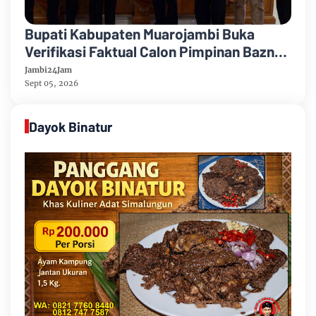
Bupati Kabupaten Muarojambi Buka
Verifikasi Faktual Calon Pimpinan Baznas
Tahun 2026-2031
Jambi24Jam
Sept 05, 2026
Dayok Binatur