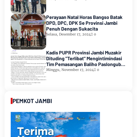
Perayaan Natal Horas Bangso Batak
DPD, DPC, DPK Se Provinsi Jambi
Penuh Dengan Sukacita
Selasa, Desember 17, 2024
0
Kadis PUPR Provinsi Jambi Muzakir
Dituding "Terlibat" Mengintimindasi
Tim Pemasangan Baliho Paslongub
Romi-Sudirman
Minggu, November 17, 2024
0
PEMKOT JAMBI