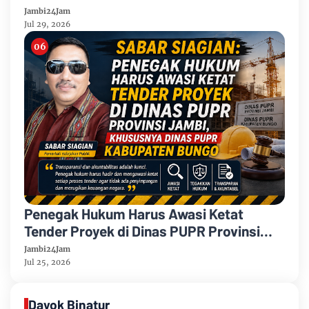
Papua Barat
Jambi24Jam
Jul 29, 2026
Penegak Hukum Harus Awasi Ketat
Tender Proyek di Dinas PUPR Provinsi
Jambi, Khususnya Dinas PUPR
Jambi24Jam
Kabupaten Bungo
Jul 25, 2026
Dayok Binatur