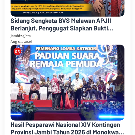
Sidang Sengketa BVS Melawan APJII
Berlanjut, Penggugat Siapkan Bukti
Dugaan Pelanggaran Konstitusi
Jambi24Jam
Organisasi
Aug 01, 2026
Hasil Pesparawi Nasional XIV Kontingen
Provinsi Jambi Tahun 2026 di Monokwari