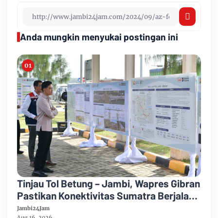
Anda mungkin menyukai postingan ini
Tinjau Tol Betung – Jambi, Wapres Gibran
Pastikan Konektivitas Sumatra Berjalan
Optimal
Jambi24Jam
Aug 16, 2026