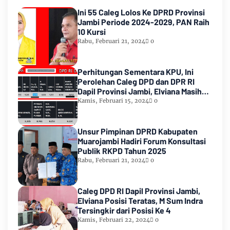
Ini 55 Caleg Lolos Ke DPRD Provinsi
Jambi Periode 2024-2029, PAN Raih
10 Kursi
Rabu, Februari 21, 2024
0
Perhitungan Sementara KPU, Ini
Perolehan Caleg DPD dan DPR RI
Dapil Provinsi Jambi, Elviana Masih
Urutan Kedua Teratas
Kamis, Februari 15, 2024
0
Unsur Pimpinan DPRD Kabupaten
Muarojambi Hadiri Forum Konsultasi
Publik RKPD Tahun 2025
Rabu, Februari 21, 2024
0
Caleg DPD RI Dapil Provinsi Jambi,
Elviana Posisi Teratas, M Sum Indra
Tersingkir dari Posisi Ke 4
Kamis, Februari 22, 2024
0