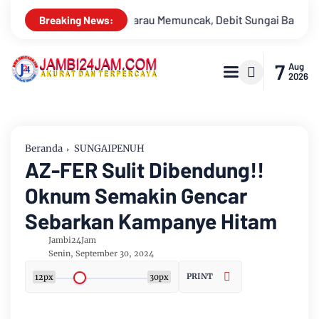
Sungai Batanghari Terus Menyusut, Jambi Hadapi Ancaman Krisis
Breaking News:
7
Aug
2026
Beranda
SUNGAIPENUH
AZ-FER Sulit Dibendung!!
Oknum Semakin Gencar
Sebarkan Kampanye Hitam
Jambi24Jam
Senin, September 30, 2024
PRINT
12px
30px