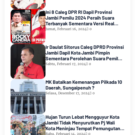
Ini 8 Caleg DPR RI Dapil Provinsi
Jambi Pemilu 2024 Peraih Suara
Terbanyak Sementara Versi Real
Count KPU RI
Jumat, Februari 16, 2024
0
Ir Daulat Sitorus Caleg DPRD Provinsi
Jambi Dapil Kota Jambi Pimpin
Sementara Perolehan Suara Pemilu
2024
Sabtu, Februari 17, 2024
0
MK Batalkan Kemenangan Pilkada 10
Daerah, Sungaipenuh ?
Selasa, Desember 17, 2024
0
Hujan Turun Lebat Mengguyur Kota
Jambi Tidak Menyurutkan Pj Wali
Kota Meninjau Tempat Pemungutan
Suara Pemilu 2024
Rabu, Februari 14, 2024
0