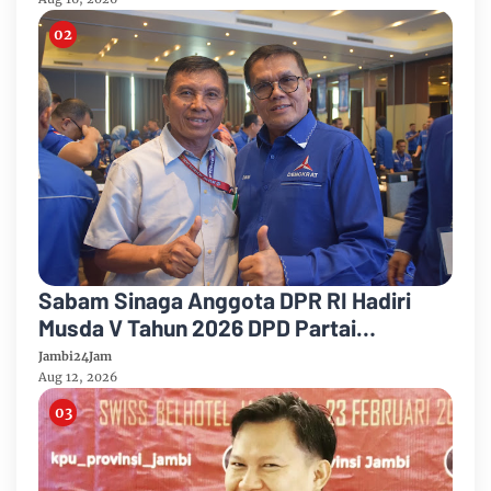
Sabam Sinaga Anggota DPR RI Hadiri
Musda V Tahun 2026 DPD Partai
Demokrat Provinsi Jambi
Jambi24Jam
Aug 12, 2026