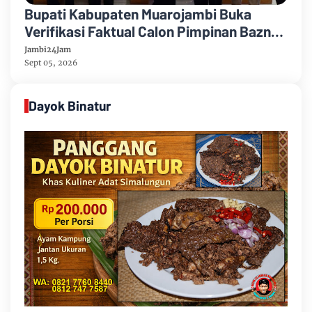
Bupati Kabupaten Muarojambi Buka
Verifikasi Faktual Calon Pimpinan Baznas
Tahun 2026-2031
Jambi24Jam
Sept 05, 2026
Dayok Binatur