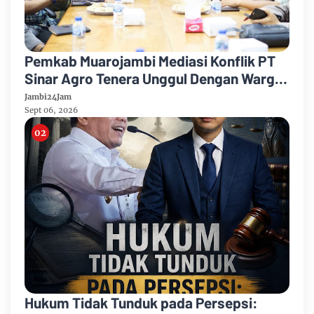
Pemkab Muarojambi Mediasi Konflik PT
Sinar Agro Tenera Unggul Dengan Warga
Sipin Teluk Duren
Jambi24Jam
Sept 06, 2026
Hukum Tidak Tunduk pada Persepsi: