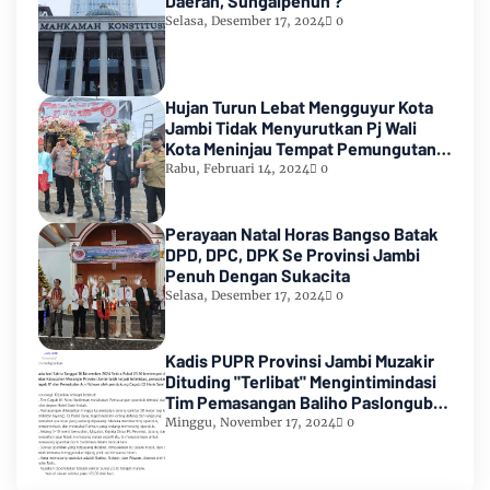
Daerah, Sungaipenuh ?
Selasa, Desember 17, 2024
0
Hujan Turun Lebat Mengguyur Kota
Jambi Tidak Menyurutkan Pj Wali
Kota Meninjau Tempat Pemungutan
Suara Pemilu 2024
Rabu, Februari 14, 2024
0
Perayaan Natal Horas Bangso Batak
DPD, DPC, DPK Se Provinsi Jambi
Penuh Dengan Sukacita
Selasa, Desember 17, 2024
0
Kadis PUPR Provinsi Jambi Muzakir
Dituding "Terlibat" Mengintimindasi
Tim Pemasangan Baliho Paslongub
Romi-Sudirman
Minggu, November 17, 2024
0