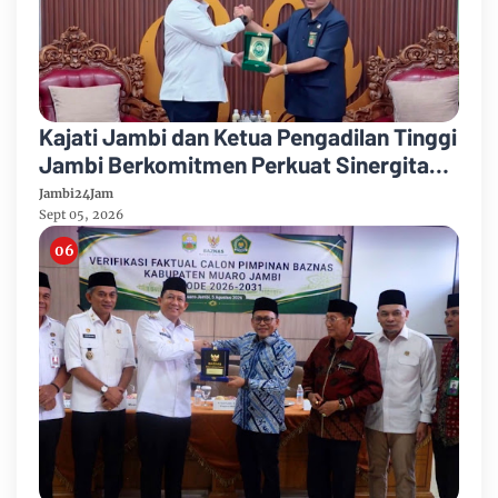
Kajati Jambi dan Ketua Pengadilan Tinggi
Jambi Berkomitmen Perkuat Sinergitas
Penegakan Hukum
Jambi24Jam
Sept 05, 2026