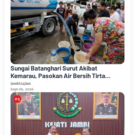
Sungai Batanghari Surut Akibat
Kemarau, Pasokan Air Bersih Tirta
Mayang Jambi Keruh
Jambi24Jam
Sept 06, 2026