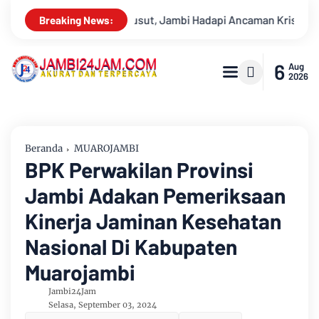
Ancaman Krisis Air Bersih dan Karhutla
Sungai Batanghari 
Breaking News:
6
Aug
2026
Beranda
MUAROJAMBI
BPK Perwakilan Provinsi
Jambi Adakan Pemeriksaan
Kinerja Jaminan Kesehatan
Nasional Di Kabupaten
Muarojambi
Jambi24Jam
Selasa, September 03, 2024