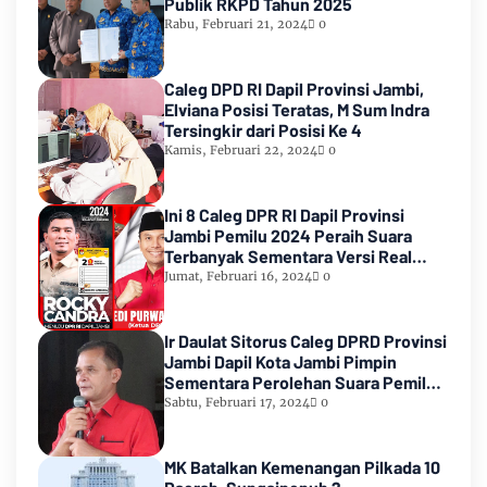
Publik RKPD Tahun 2025
Rabu, Februari 21, 2024
0
Caleg DPD RI Dapil Provinsi Jambi,
Elviana Posisi Teratas, M Sum Indra
Tersingkir dari Posisi Ke 4
Kamis, Februari 22, 2024
0
Ini 8 Caleg DPR RI Dapil Provinsi
Jambi Pemilu 2024 Peraih Suara
Terbanyak Sementara Versi Real
Count KPU RI
Jumat, Februari 16, 2024
0
Ir Daulat Sitorus Caleg DPRD Provinsi
Jambi Dapil Kota Jambi Pimpin
Sementara Perolehan Suara Pemilu
2024
Sabtu, Februari 17, 2024
0
MK Batalkan Kemenangan Pilkada 10