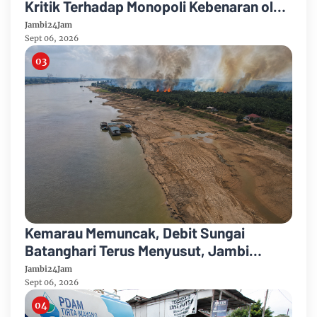
Kritik Terhadap Monopoli Kebenaran oleh
Media dan Aktivis
Jambi24Jam
Sept 06, 2026
Kemarau Memuncak, Debit Sungai
Batanghari Terus Menyusut, Jambi
Hadapi Ancaman Krisis Air Bersih dan
Jambi24Jam
Karhutla
Sept 06, 2026