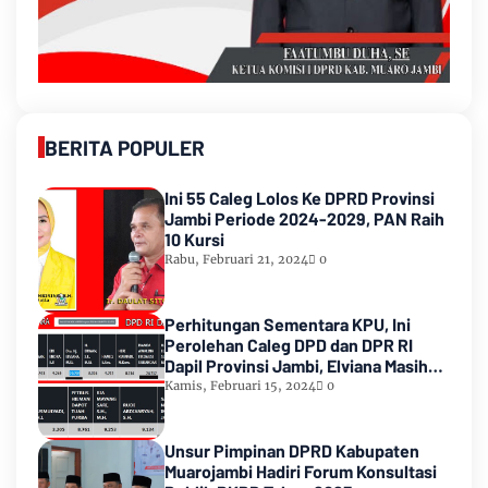
BERITA POPULER
Ini 55 Caleg Lolos Ke DPRD Provinsi
Jambi Periode 2024-2029, PAN Raih
10 Kursi
Rabu, Februari 21, 2024
0
Perhitungan Sementara KPU, Ini
Perolehan Caleg DPD dan DPR RI
Dapil Provinsi Jambi, Elviana Masih
Urutan Kedua Teratas
Kamis, Februari 15, 2024
0
Unsur Pimpinan DPRD Kabupaten
Muarojambi Hadiri Forum Konsultasi