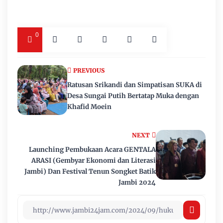
0
PREVIOUS
Ratusan Srikandi dan Simpatisan SUKA di
Desa Sungai Putih Bertatap Muka dengan
Khafid Moein
NEXT
Launching Pembukaan Acara GENTALA
ARASI (Gembyar Ekonomi dan Literasi
Jambi) Dan Festival Tenun Songket Batik
Jambi 2024