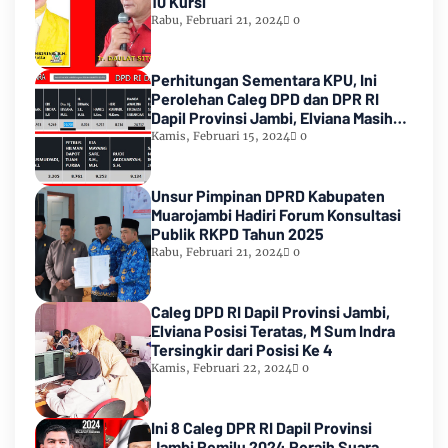
10 Kursi
Rabu, Februari 21, 2024
0
Perhitungan Sementara KPU, Ini
Perolehan Caleg DPD dan DPR RI
Dapil Provinsi Jambi, Elviana Masih
Urutan Kedua Teratas
Kamis, Februari 15, 2024
0
Unsur Pimpinan DPRD Kabupaten
Muarojambi Hadiri Forum Konsultasi
Publik RKPD Tahun 2025
Rabu, Februari 21, 2024
0
Caleg DPD RI Dapil Provinsi Jambi,
Elviana Posisi Teratas, M Sum Indra
Tersingkir dari Posisi Ke 4
Kamis, Februari 22, 2024
0
Ini 8 Caleg DPR RI Dapil Provinsi
Jambi Pemilu 2024 Peraih Suara