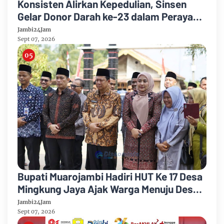
Konsisten Alirkan Kepedulian, Sinsen
Gelar Donor Darah ke-23 dalam Perayaan
Anniversary Sinsen
Jambi24Jam
Sept 07, 2026
Bupati Muarojambi Hadiri HUT Ke 17 Desa
Mingkung Jaya Ajak Warga Menuju Desa
Mandiri 2026
Jambi24Jam
Sept 07, 2026