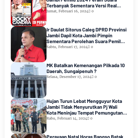
Terbanyak Sementara Versi Real
Count KPU RI
Jumat, Februari 16, 2024
0
Ir Daulat Sitorus Caleg DPRD Provinsi
Jambi Dapil Kota Jambi Pimpin
Sementara Perolehan Suara Pemilu
2024
Sabtu, Februari 17, 2024
0
MK Batalkan Kemenangan Pilkada 10
Daerah, Sungaipenuh ?
Selasa, Desember 17, 2024
0
Hujan Turun Lebat Mengguyur Kota
Jambi Tidak Menyurutkan Pj Wali
Kota Meninjau Tempat Pemungutan
Suara Pemilu 2024
Rabu, Februari 14, 2024
0
Perayaan Natal Horas Bangso Batak