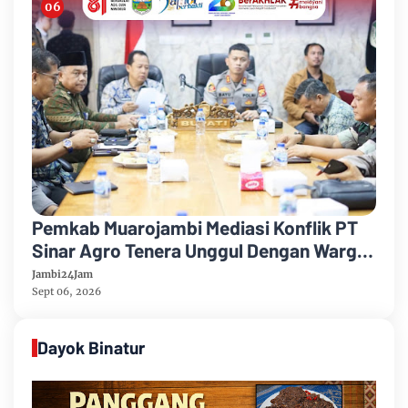
Pemkab Muarojambi Mediasi Konflik PT
Sinar Agro Tenera Unggul Dengan Warga
Sipin Teluk Duren
Jambi24Jam
Sept 06, 2026
Dayok Binatur