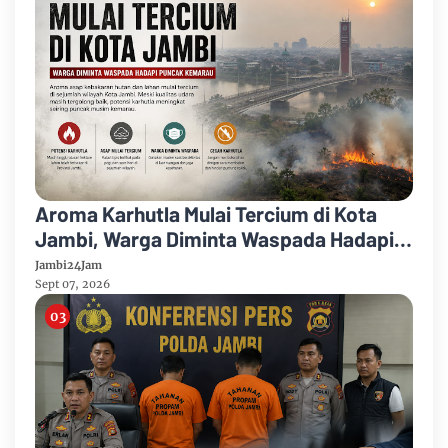
Aroma Karhutla Mulai Tercium di Kota
Jambi, Warga Diminta Waspada Hadapi
Puncak Kemarau
Jambi24Jam
Sept 07, 2026