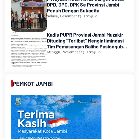
DPD, DPC, DPK Se Provinsi Jambi
Penuh Dengan Sukacita
Selasa, Desember 17, 2024
0
Kadis PUPR Provinsi Jambi Muzakir
Dituding "Terlibat" Mengintimindasi
Tim Pemasangan Baliho Paslongub
Romi-Sudirman
Minggu, November 17, 2024
0
PEMKOT JAMBI