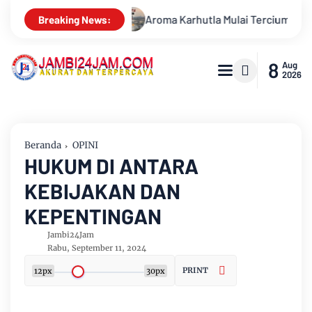
la Mulai Tercium di Kota Jambi, Warga Diminta Waspada Hadapi
Breaking News:
8
Aug
2026
Beranda
OPINI
HUKUM DI ANTARA
KEBIJAKAN DAN
KEPENTINGAN
Jambi24Jam
Rabu, September 11, 2024
PRINT
12px
30px