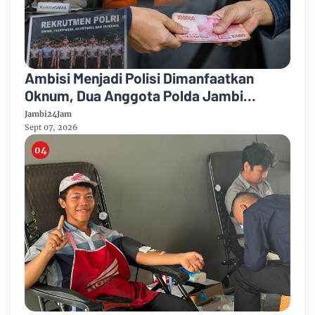
Ambisi Menjadi Polisi Dimanfaatkan
Oknum, Dua Anggota Polda Jambi
Diduga Tipu Calon Bintara dengan Janji
Jambi24Jam
Kelulusan
Sept 07, 2026