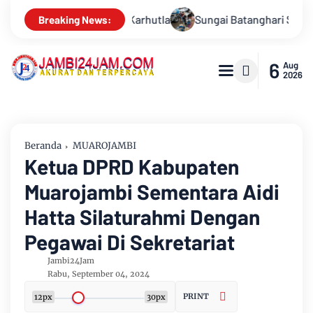
ghari Surut Akibat Kemarau, Pasokan Air Bersih Tirta Mayang Ja
Breaking News:
6
Aug
2026
Beranda
MUAROJAMBI
Ketua DPRD Kabupaten
Muarojambi Sementara Aidi
Hatta Silaturahmi Dengan
Pegawai Di Sekretariat
Jambi24Jam
Rabu, September 04, 2024
PRINT
12px
30px