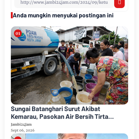
Anda mungkin menyukai postingan ini
Sungai Batanghari Surut Akibat
Kemarau, Pasokan Air Bersih Tirta
Mayang Jambi Keruh
Jambi24Jam
Sept 06, 2026