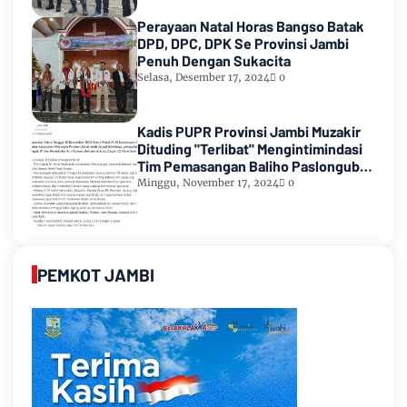
Perayaan Natal Horas Bangso Batak
DPD, DPC, DPK Se Provinsi Jambi
Penuh Dengan Sukacita
Selasa, Desember 17, 2024
0
Kadis PUPR Provinsi Jambi Muzakir
Dituding "Terlibat" Mengintimindasi
Tim Pemasangan Baliho Paslongub
Romi-Sudirman
Minggu, November 17, 2024
0
PEMKOT JAMBI