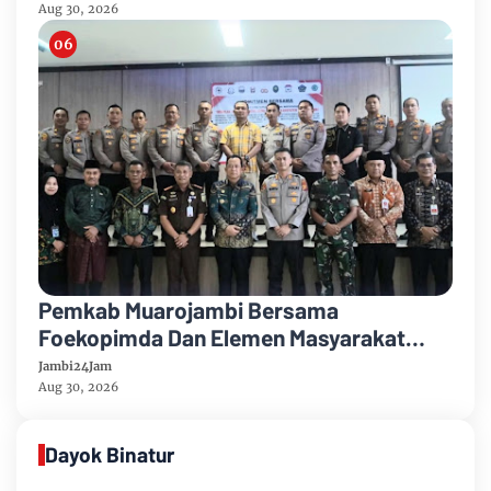
Aug 30, 2026
Pemkab Muarojambi Bersama
Foekopimda Dan Elemen Masyarakat
Menyatakan Sikap Dengan Tegas Tolak
Jambi24Jam
Keberadaan Geng Motor
Aug 30, 2026
Dayok Binatur