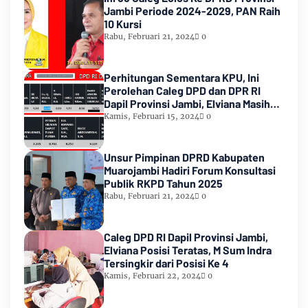
Jambi Periode 2024-2029, PAN Raih
10 Kursi
Rabu, Februari 21, 2024
0
Perhitungan Sementara KPU, Ini
Perolehan Caleg DPD dan DPR RI
Dapil Provinsi Jambi, Elviana Masih
Urutan Kedua Teratas
Kamis, Februari 15, 2024
0
Unsur Pimpinan DPRD Kabupaten
Muarojambi Hadiri Forum Konsultasi
Publik RKPD Tahun 2025
Rabu, Februari 21, 2024
0
Caleg DPD RI Dapil Provinsi Jambi,
Elviana Posisi Teratas, M Sum Indra
Tersingkir dari Posisi Ke 4
Kamis, Februari 22, 2024
0