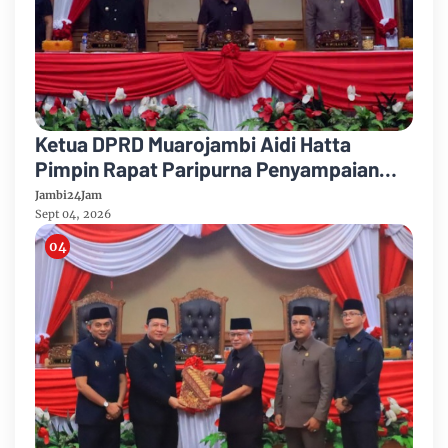
Ketua DPRD Muarojambi Aidi Hatta
Pimpin Rapat Paripurna Penyampaian
Rancangan Perubahan KUA-PPAS Tahun
Jambi24Jam
Anggaran 2026
Sept 04, 2026