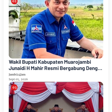
Wakil Bupati Kabupaten Muarojambi
Junaidi H Mahir Resmi Bergabung Dengan
Partai Demikrat
Jambi24Jam
Sept 05, 2026