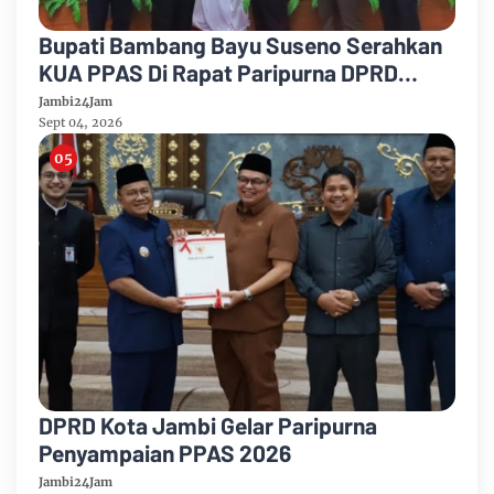
Bupati Bambang Bayu Suseno Serahkan
KUA PPAS Di Rapat Paripurna DPRD
Muarojambi
Jambi24Jam
Sept 04, 2026
DPRD Kota Jambi Gelar Paripurna
Penyampaian PPAS 2026
Jambi24Jam