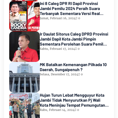
Ini 8 Caleg DPR RI Dapil Provinsi
Jambi Pemilu 2024 Peraih Suara
Terbanyak Sementara Versi Real
Count KPU RI
Jumat, Februari 16, 2024
0
Ir Daulat Sitorus Caleg DPRD Provinsi
Jambi Dapil Kota Jambi Pimpin
Sementara Perolehan Suara Pemilu
2024
Sabtu, Februari 17, 2024
0
MK Batalkan Kemenangan Pilkada 10
Daerah, Sungaipenuh ?
Selasa, Desember 17, 2024
0
Hujan Turun Lebat Mengguyur Kota
Jambi Tidak Menyurutkan Pj Wali
Kota Meninjau Tempat Pemungutan
Suara Pemilu 2024
Rabu, Februari 14, 2024
0