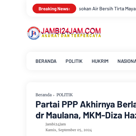
asokan Air Bersih Tirta Mayang Jambi Keruh
Kajati Jambi d
Breaking News:
BERANDA
POLITIK
HUKRIM
NASION
Beranda
POLITIK
Partai PPP Akhirnya Ber
dr Maulana, MKM-Diza Haz
Jambi24Jam
Kamis, September 05, 2024