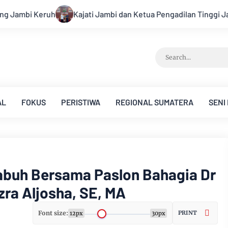
an Ketua Pengadilan Tinggi Jambi Berkomitmen Perkuat Sinergi
AL
FOKUS
PERISTIWA
REGIONAL SUMATERA
SENI
labuh Bersama Paslon Bahagia Dr
ra Aljosha, SE, MA
Font size:
PRINT
12px
30px