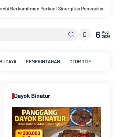
tas Penegakan Hukum
Bupati Kabupaten Muarojambi Buka Ver
6
Aug
2026
 BUDAYA
PEMERINTAHAN
OTOMOTIF
Dayok Binatur