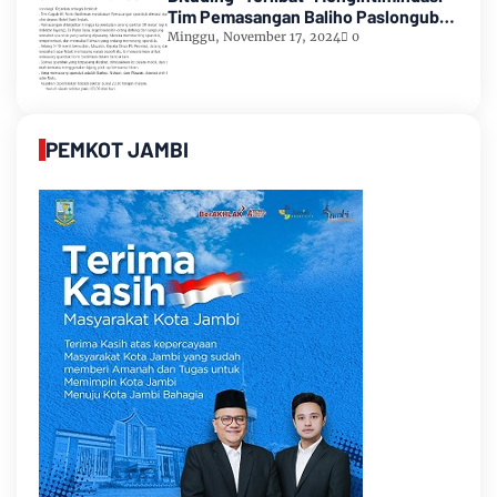
Tim Pemasangan Baliho Paslongub
Romi-Sudirman
Minggu, November 17, 2024
0
PEMKOT JAMBI