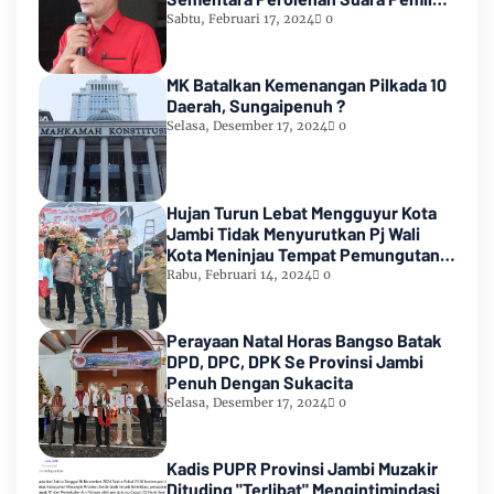
2024
Sabtu, Februari 17, 2024
0
MK Batalkan Kemenangan Pilkada 10
Daerah, Sungaipenuh ?
Selasa, Desember 17, 2024
0
Hujan Turun Lebat Mengguyur Kota
Jambi Tidak Menyurutkan Pj Wali
Kota Meninjau Tempat Pemungutan
Suara Pemilu 2024
Rabu, Februari 14, 2024
0
Perayaan Natal Horas Bangso Batak
DPD, DPC, DPK Se Provinsi Jambi
Penuh Dengan Sukacita
Selasa, Desember 17, 2024
0
Kadis PUPR Provinsi Jambi Muzakir
Dituding "Terlibat" Mengintimindasi