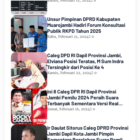
Urutan Kedua Teratas
Kamis, Februari 15, 2024
0
Unsur Pimpinan DPRD Kabupaten
Muarojambi Hadiri Forum Konsultasi
Publik RKPD Tahun 2025
Rabu, Februari 21, 2024
0
Caleg DPD RI Dapil Provinsi Jambi,
Elviana Posisi Teratas, M Sum Indra
Tersingkir dari Posisi Ke 4
Kamis, Februari 22, 2024
0
Ini 8 Caleg DPR RI Dapil Provinsi
Jambi Pemilu 2024 Peraih Suara
Terbanyak Sementara Versi Real
Count KPU RI
Jumat, Februari 16, 2024
0
Ir Daulat Sitorus Caleg DPRD Provinsi
Jambi Dapil Kota Jambi Pimpin
Sementara Perolehan Suara Pemilu