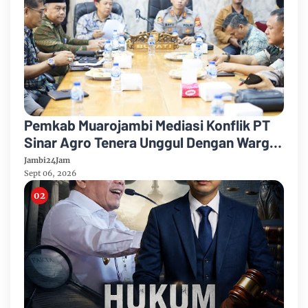
Pemkab Muarojambi Mediasi Konflik PT
Sinar Agro Tenera Unggul Dengan Warga
Sipin Teluk Duren
Jambi24Jam
Sept 06, 2026