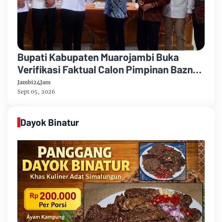
Bupati Kabupaten Muarojambi Buka
Verifikasi Faktual Calon Pimpinan Baznas
Tahun 2026-2031
Jambi24Jam
Sept 05, 2026
Dayok Binatur