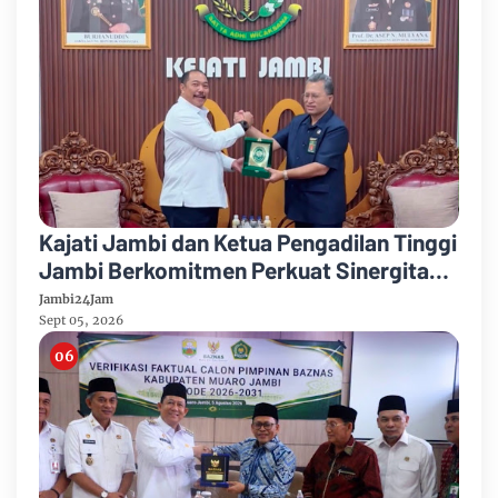
Kajati Jambi dan Ketua Pengadilan Tinggi
Jambi Berkomitmen Perkuat Sinergitas
Penegakan Hukum
Jambi24Jam
Sept 05, 2026