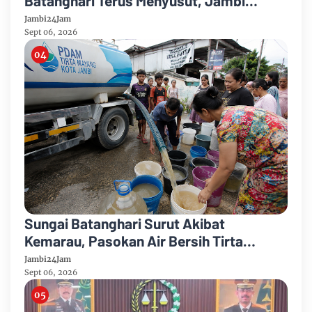
Batanghari Terus Menyusut, Jambi
Hadapi Ancaman Krisis Air Bersih dan
Jambi24Jam
Karhutla
Sept 06, 2026
Sungai Batanghari Surut Akibat
Kemarau, Pasokan Air Bersih Tirta
Mayang Jambi Keruh
Jambi24Jam
Sept 06, 2026