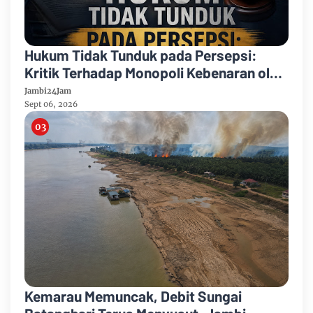
Hukum Tidak Tunduk pada Persepsi:
Kritik Terhadap Monopoli Kebenaran oleh
Media dan Aktivis
Jambi24Jam
Sept 06, 2026
Kemarau Memuncak, Debit Sungai