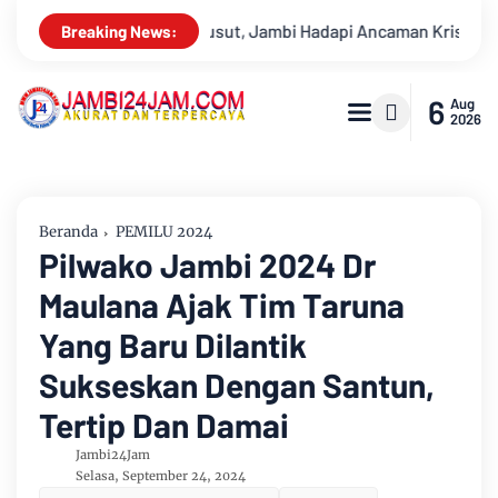
i Ancaman Krisis Air Bersih dan Karhutla
Sungai Batanghar
Breaking News:
6
Aug
2026
Beranda
PEMILU 2024
Pilwako Jambi 2024 Dr
Maulana Ajak Tim Taruna
Yang Baru Dilantik
Sukseskan Dengan Santun,
Tertip Dan Damai
Jambi24Jam
Selasa, September 24, 2024