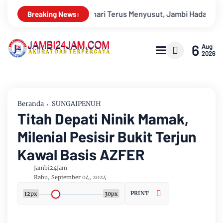
Jambi Hadapi Ancaman Krisis Air Bersih dan Karhutla
Sunga
Breaking News:
6
Aug
2026
Beranda
SUNGAIPENUH
Titah Depati Ninik Mamak,
Milenial Pesisir Bukit Terjun
Kawal Basis AZFER
Jambi24Jam
Rabu, September 04, 2024
PRINT
12px
30px