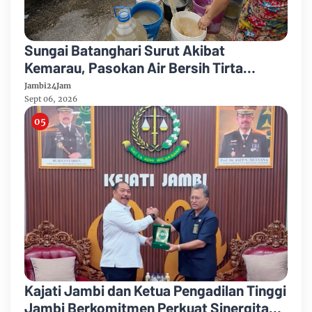
Sungai Batanghari Surut Akibat
Kemarau, Pasokan Air Bersih Tirta
Mayang Jambi Keruh
Jambi24Jam
Sept 06, 2026
Kajati Jambi dan Ketua Pengadilan Tinggi
Jambi Berkomitmen Perkuat Sinergitas