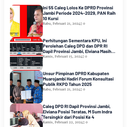
Ini 55 Caleg Lolos Ke DPRD Provinsi
Jambi Periode 2024-2029, PAN Raih
10 Kursi
Rabu, Februari 21, 2024
0
Perhitungan Sementara KPU, Ini
Perolehan Caleg DPD dan DPR RI
Dapil Provinsi Jambi, Elviana Masih
Urutan Kedua Teratas
Kamis, Februari 15, 2024
0
Unsur Pimpinan DPRD Kabupaten
Muarojambi Hadiri Forum Konsultasi
Publik RKPD Tahun 2025
Rabu, Februari 21, 2024
0
Caleg DPD RI Dapil Provinsi Jambi,
Elviana Posisi Teratas, M Sum Indra
Tersingkir dari Posisi Ke 4
Kamis, Februari 22, 2024
0