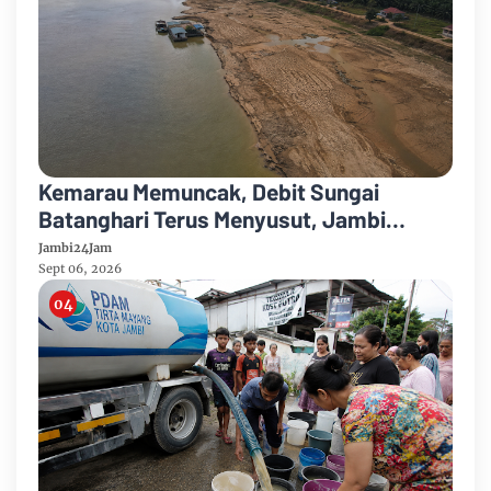
Kemarau Memuncak, Debit Sungai
Batanghari Terus Menyusut, Jambi
Hadapi Ancaman Krisis Air Bersih dan
Jambi24Jam
Karhutla
Sept 06, 2026