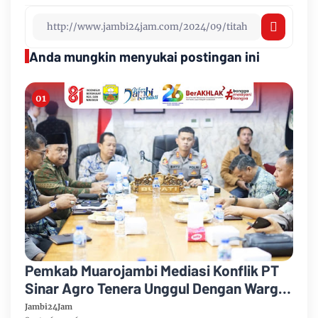
Anda mungkin menyukai postingan ini
Pemkab Muarojambi Mediasi Konflik PT
Sinar Agro Tenera Unggul Dengan Warga
Sipin Teluk Duren
Jambi24Jam