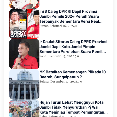
Ini 8 Caleg DPR RI Dapil Provinsi
Jambi Pemilu 2024 Peraih Suara
Terbanyak Sementara Versi Real
Count KPU RI
Jumat, Februari 16, 2024
0
Ir Daulat Sitorus Caleg DPRD Provinsi
Jambi Dapil Kota Jambi Pimpin
Sementara Perolehan Suara Pemilu
2024
Sabtu, Februari 17, 2024
0
MK Batalkan Kemenangan Pilkada 10
Daerah, Sungaipenuh ?
Selasa, Desember 17, 2024
0
Hujan Turun Lebat Mengguyur Kota
Jambi Tidak Menyurutkan Pj Wali
Kota Meninjau Tempat Pemungutan
Suara Pemilu 2024
Rabu, Februari 14, 2024
0