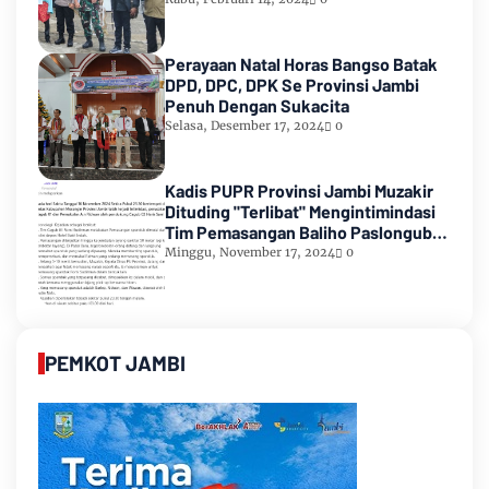
Perayaan Natal Horas Bangso Batak
DPD, DPC, DPK Se Provinsi Jambi
Penuh Dengan Sukacita
Selasa, Desember 17, 2024
0
Kadis PUPR Provinsi Jambi Muzakir
Dituding "Terlibat" Mengintimindasi
Tim Pemasangan Baliho Paslongub
Romi-Sudirman
Minggu, November 17, 2024
0
PEMKOT JAMBI