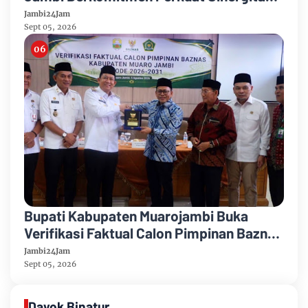
Penegakan Hukum
Jambi24Jam
Sept 05, 2026
Bupati Kabupaten Muarojambi Buka
Verifikasi Faktual Calon Pimpinan Baznas
Tahun 2026-2031
Jambi24Jam
Sept 05, 2026
Dayok Binatur