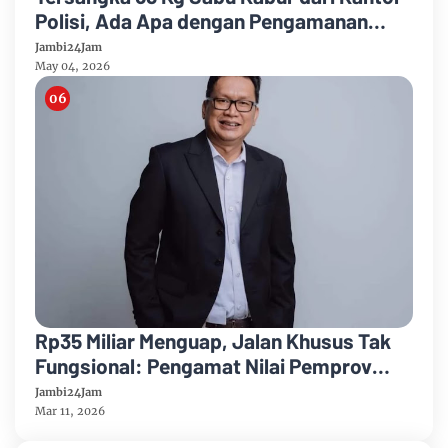
Polisi, Ada Apa dengan Pengamanan
Polda Jambi?
Jambi24Jam
May 04, 2026
Rp35 Miliar Menguap, Jalan Khusus Tak
Fungsional: Pengamat Nilai Pemprov
Jambi Gagal Atasi Krisis Batu Bara
Jambi24Jam
Mar 11, 2026