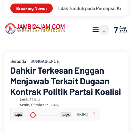
 Persepsi: Kritik Terhadap Monopoli Kebenaran oleh Media dan 
Breaking News:
7
Aug
2026
Beranda
SUNGAIPENUH
Dahkir Terkesan Enggan
Menjawab Terkait Dugaan
Kontrak Politik Partai Koalisi
Jambi24Jam
Senin, Oktober 14, 2024
PRINT
12px
30px