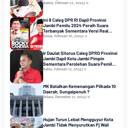
Kamis, Februari 22, 2024
0
Ini 8 Caleg DPR RI Dapil Provinsi
Jambi Pemilu 2024 Peraih Suara
Terbanyak Sementara Versi Real
Count KPU RI
Jumat, Februari 16, 2024
0
Ir Daulat Sitorus Caleg DPRD Provinsi
Jambi Dapil Kota Jambi Pimpin
Sementara Perolehan Suara Pemilu
2024
Sabtu, Februari 17, 2024
0
MK Batalkan Kemenangan Pilkada 10
Daerah, Sungaipenuh ?
Selasa, Desember 17, 2024
0
Hujan Turun Lebat Mengguyur Kota
Jambi Tidak Menyurutkan Pj Wali