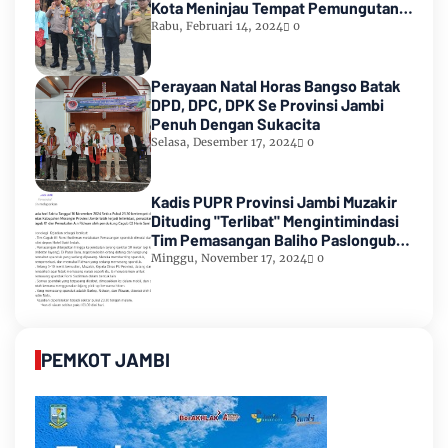
Kota Meninjau Tempat Pemungutan
Suara Pemilu 2024
Rabu, Februari 14, 2024
0
Perayaan Natal Horas Bangso Batak
DPD, DPC, DPK Se Provinsi Jambi
Penuh Dengan Sukacita
Selasa, Desember 17, 2024
0
Kadis PUPR Provinsi Jambi Muzakir
Dituding "Terlibat" Mengintimindasi
Tim Pemasangan Baliho Paslongub
Romi-Sudirman
Minggu, November 17, 2024
0
PEMKOT JAMBI