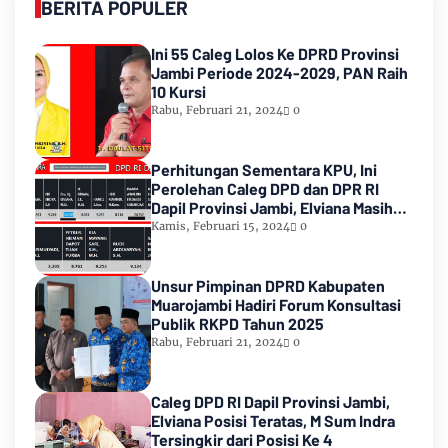
BERITA POPULER
Ini 55 Caleg Lolos Ke DPRD Provinsi
Jambi Periode 2024-2029, PAN Raih
10 Kursi
Rabu, Februari 21, 2024
0
Perhitungan Sementara KPU, Ini
Perolehan Caleg DPD dan DPR RI
Dapil Provinsi Jambi, Elviana Masih
Urutan Kedua Teratas
Kamis, Februari 15, 2024
0
Unsur Pimpinan DPRD Kabupaten
Muarojambi Hadiri Forum Konsultasi
Publik RKPD Tahun 2025
Rabu, Februari 21, 2024
0
Caleg DPD RI Dapil Provinsi Jambi,
Elviana Posisi Teratas, M Sum Indra
Tersingkir dari Posisi Ke 4