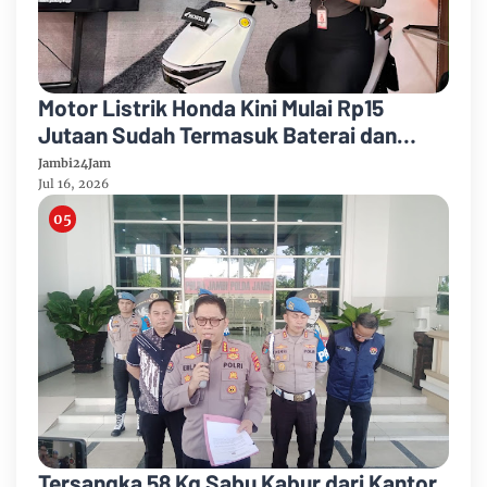
Motor Listrik Honda Kini Mulai Rp15
Jutaan Sudah Termasuk Baterai dan
Charger, Yuk Beralih ke Honda EV
Jambi24Jam
Jul 16, 2026
Tersangka 58 Kg Sabu Kabur dari Kantor