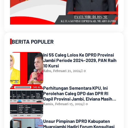
BERITA POPULER
Ini 55 Caleg Lolos Ke DPRD Provinsi
Jambi Periode 2024-2029, PAN Raih
10 Kursi
Rabu, Februari 21, 2024
0
Perhitungan Sementara KPU, Ini
Perolehan Caleg DPD dan DPR RI
Dapil Provinsi Jambi, Elviana Masih
Urutan Kedua Teratas
Kamis, Februari 15, 2024
0
Unsur Pimpinan DPRD Kabupaten
Muarojambi Hadiri Forum Konsultasi