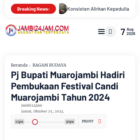
Kepedulian, Sinsen Gelar Donor Darah ke-23 dalam Perayaan Ann
Breaking News:
7
Aug
2026
Beranda
RAGAM BUDAYA
Pj Bupati Muarojambi Hadiri
Pembukaan Festival Candi
Muarojambi Tahun 2024
Jambi24Jam
Jumat, Oktober 25, 2024
PRINT
12px
30px