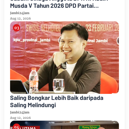
Musda V Tahun 2026 DPD Partai
Demokrat Provinsi Jambi
Jambi24Jam
Aug 12, 2026
Saling Bongkar Lebih Baik daripada
Saling Melindungi
Jambi24Jam
Aug 12, 2026