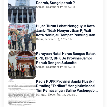
Daerah, Sungaipenuh ?
Selasa, Desember 17, 2024
0
Hujan Turun Lebat Mengguyur Kota
Jambi Tidak Menyurutkan Pj Wali
Kota Meninjau Tempat Pemungutan
Suara Pemilu 2024
Rabu, Februari 14, 2024
0
Perayaan Natal Horas Bangso Batak
DPD, DPC, DPK Se Provinsi Jambi
Penuh Dengan Sukacita
Selasa, Desember 17, 2024
0
Kadis PUPR Provinsi Jambi Muzakir
Dituding "Terlibat" Mengintimindasi
Tim Pemasangan Baliho Paslongub
Romi-Sudirman
Minggu, November 17, 2024
0