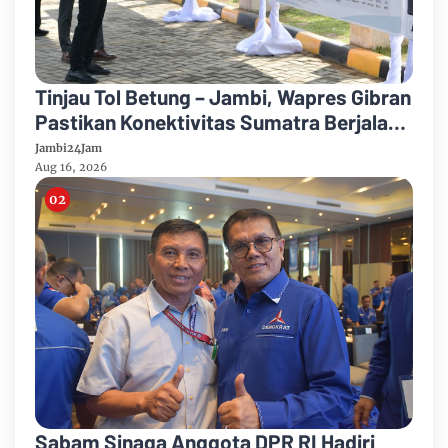
Tinjau Tol Betung – Jambi, Wapres Gibran
Pastikan Konektivitas Sumatra Berjalan
Optimal
Jambi24Jam
Aug 16, 2026
Sabam Sinaga Anggota DPR RI Hadiri