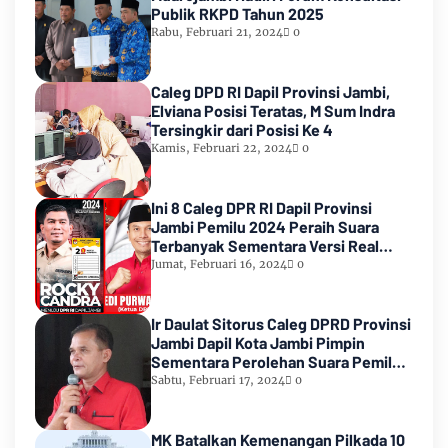
Publik RKPD Tahun 2025
Rabu, Februari 21, 2024
0
Caleg DPD RI Dapil Provinsi Jambi,
Elviana Posisi Teratas, M Sum Indra
Tersingkir dari Posisi Ke 4
Kamis, Februari 22, 2024
0
Ini 8 Caleg DPR RI Dapil Provinsi
Jambi Pemilu 2024 Peraih Suara
Terbanyak Sementara Versi Real
Count KPU RI
Jumat, Februari 16, 2024
0
Ir Daulat Sitorus Caleg DPRD Provinsi
Jambi Dapil Kota Jambi Pimpin
Sementara Perolehan Suara Pemilu
2024
Sabtu, Februari 17, 2024
0
MK Batalkan Kemenangan Pilkada 10