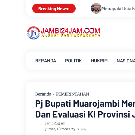
Menapaki Usia 59 Tahun, Sinsen Teguhkan Semangat “Sustain
Breaking News:
BERANDA
POLITIK
HUKRIM
NASION
Beranda
PEMERINTAHAN
Pj Bupati Muarojambi Men
Dan Evaluasi KI Provinsi
Jambi24Jam
Jumat, Oktober 25, 2024