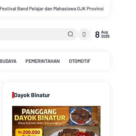
insi Jambi 2026, Unjuk Kreativitas di Taman Banjuran Budayo, S
8
Aug
2026
 BUDAYA
PEMERINTAHAN
OTOMOTIF
Dayok Binatur