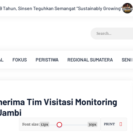
ably Growing”
Festival Band Pelajar dan Mahasiswa OJK Prov
AL
FOKUS
PERISTIWA
REGIONAL SUMATERA
SENI
erima Tim Visitasi Monitoring
 Jambi
Font size:
PRINT
12px
30px