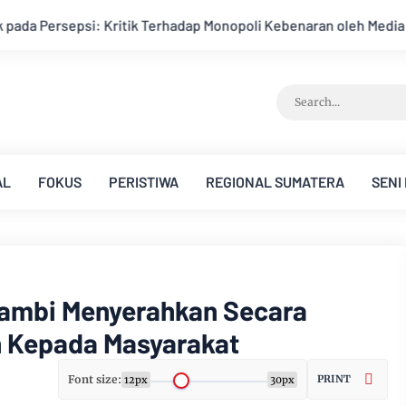
 oleh Media dan Aktivis
Kemarau Memuncak, Debit Sungai Ba
AL
FOKUS
PERISTIWA
REGIONAL SUMATERA
SENI
ambi Menyerahkan Secara
ah Kepada Masyarakat
Font size:
PRINT
12px
30px