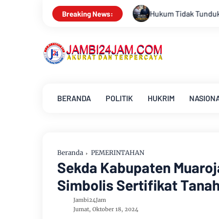
idak Tunduk pada Persepsi: Kritik Terhadap Monopoli Kebenaran
Breaking News:
BERANDA
POLITIK
HUKRIM
NASION
Beranda
PEMERINTAHAN
Sekda Kabupaten Muaroj
Simbolis Sertifikat Tan
Jambi24Jam
Jumat, Oktober 18, 2024