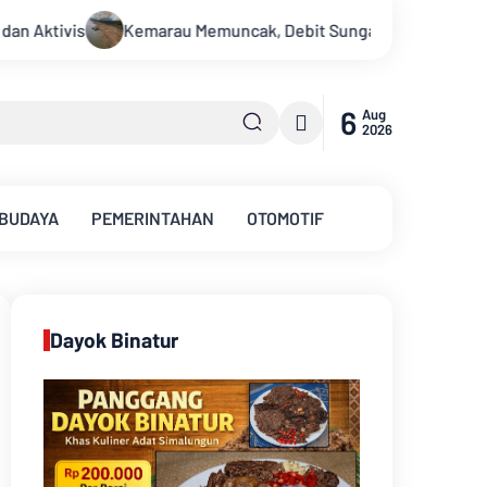
tanghari Terus Menyusut, Jambi Hadapi Ancaman Krisis Air Bers
6
Aug
2026
 BUDAYA
PEMERINTAHAN
OTOMOTIF
Dayok Binatur