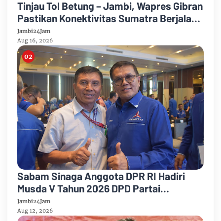
Tinjau Tol Betung – Jambi, Wapres Gibran
Pastikan Konektivitas Sumatra Berjalan
Optimal
Jambi24Jam
Aug 16, 2026
Sabam Sinaga Anggota DPR RI Hadiri
Musda V Tahun 2026 DPD Partai
Demokrat Provinsi Jambi
Jambi24Jam
Aug 12, 2026