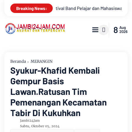
ajar dan Mahasiswa OJK Provinsi Jambi 2026, Unjuk Kreativitas 
Breaking News:
8
Aug
2026
Beranda
MERANGIN
Syukur-Khafid Kembali
Gempur Basis
Lawan.Ratusan Tim
Pemenangan Kecamatan
Tabir Di Kukuhkan
Jambi24Jam
Sabtu, Oktober 05, 2024