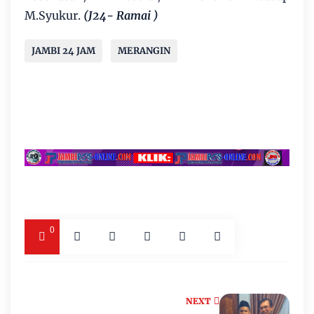
M.Syukur.
(J24- Ramai )
JAMBI 24 JAM
MERANGIN
0
NEXT