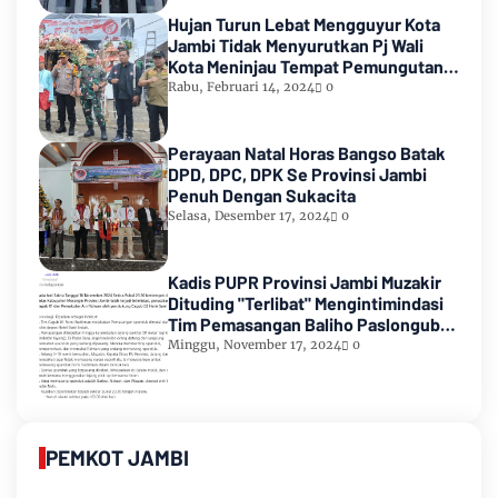
Hujan Turun Lebat Mengguyur Kota
Jambi Tidak Menyurutkan Pj Wali
Kota Meninjau Tempat Pemungutan
Suara Pemilu 2024
Rabu, Februari 14, 2024
0
Perayaan Natal Horas Bangso Batak
DPD, DPC, DPK Se Provinsi Jambi
Penuh Dengan Sukacita
Selasa, Desember 17, 2024
0
Kadis PUPR Provinsi Jambi Muzakir
Dituding "Terlibat" Mengintimindasi
Tim Pemasangan Baliho Paslongub
Romi-Sudirman
Minggu, November 17, 2024
0
PEMKOT JAMBI