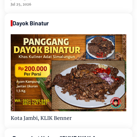
Kabupaten Bungo
Jul 25, 2026
Dayok Binatur
Kota Jambi, KLIK Benner