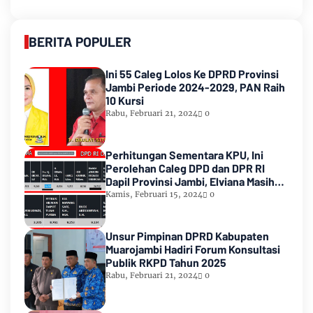
BERITA POPULER
Ini 55 Caleg Lolos Ke DPRD Provinsi
Jambi Periode 2024-2029, PAN Raih
10 Kursi
Rabu, Februari 21, 2024
0
Perhitungan Sementara KPU, Ini
Perolehan Caleg DPD dan DPR RI
Dapil Provinsi Jambi, Elviana Masih
Urutan Kedua Teratas
Kamis, Februari 15, 2024
0
Unsur Pimpinan DPRD Kabupaten
Muarojambi Hadiri Forum Konsultasi
Publik RKPD Tahun 2025
Rabu, Februari 21, 2024
0