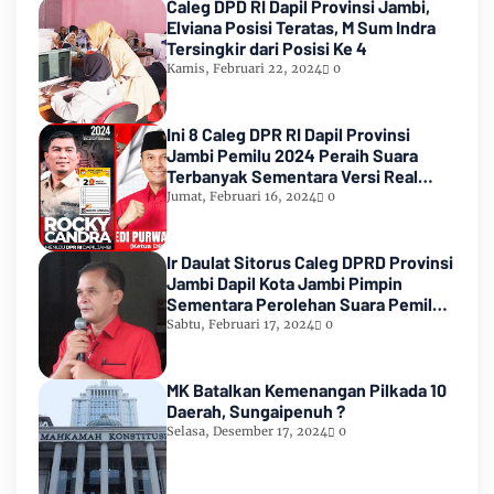
Caleg DPD RI Dapil Provinsi Jambi,
Elviana Posisi Teratas, M Sum Indra
Tersingkir dari Posisi Ke 4
Kamis, Februari 22, 2024
0
Ini 8 Caleg DPR RI Dapil Provinsi
Jambi Pemilu 2024 Peraih Suara
Terbanyak Sementara Versi Real
Count KPU RI
Jumat, Februari 16, 2024
0
Ir Daulat Sitorus Caleg DPRD Provinsi
Jambi Dapil Kota Jambi Pimpin
Sementara Perolehan Suara Pemilu
2024
Sabtu, Februari 17, 2024
0
MK Batalkan Kemenangan Pilkada 10
Daerah, Sungaipenuh ?
Selasa, Desember 17, 2024
0