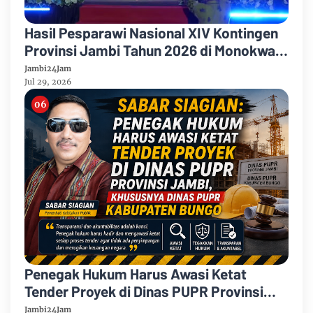
Hasil Pesparawi Nasional XIV Kontingen
Provinsi Jambi Tahun 2026 di Monokwari
Papua Barat
Jambi24Jam
Jul 29, 2026
Penegak Hukum Harus Awasi Ketat
Tender Proyek di Dinas PUPR Provinsi
Jambi, Khususnya Dinas PUPR
Jambi24Jam