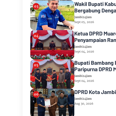
Wakil Bupati Kab
Bergabung Denga
Jambi24Jam
Sept 05, 2026
Ketua DPRD Muaro
Penyampaian Ran
2026
Jambi24Jam
Sept 04, 2026
Bupati Bambang 
Paripurna DPRD 
Jambi24Jam
Sept 04, 2026
DPRD Kota Jambi
Jambi24Jam
Aug 30, 2026