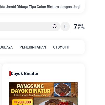
ara dengan Janji Kelulusan
Konsisten Alirkan Kepedulian, 
7
Aug
2026
 BUDAYA
PEMERINTAHAN
OTOMOTIF
Dayok Binatur