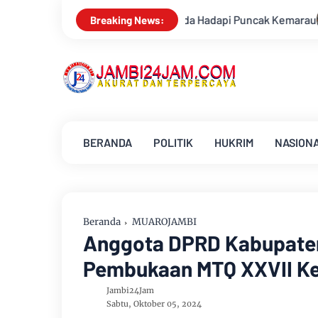
Waspada Hadapi Puncak Kemarau
Ambisi Menjadi Polisi Dima
Breaking News:
BERANDA
POLITIK
HUKRIM
NASION
Beranda
MUAROJAMBI
Anggota DPRD Kabupaten
Pembukaan MTQ XXVII K
Jambi24Jam
Sabtu, Oktober 05, 2024