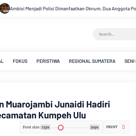
nfaatkan Oknum, Dua Anggota Polda Jambi Diduga Tipu Calon Bint
AL
FOKUS
PERISTIWA
REGIONAL SUMATERA
SENI
 Muarojambi Junaidi Hadiri
ecamatan Kumpeh Ulu
Font size:
PRINT
12px
30px