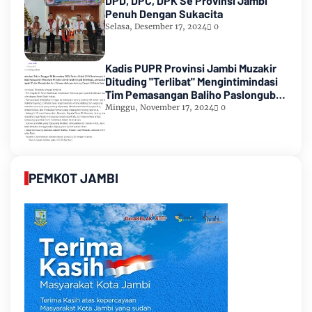
DPD, DPC, DPK Se Provinsi Jambi
Penuh Dengan Sukacita
Selasa, Desember 17, 2024
0
Kadis PUPR Provinsi Jambi Muzakir
Dituding "Terlibat" Mengintimindasi
Tim Pemasangan Baliho Paslongub
Romi-Sudirman
Minggu, November 17, 2024
0
PEMKOT JAMBI