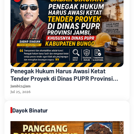
Penegak Hukum Harus Awasi Ketat
Tender Proyek di Dinas PUPR Provinsi
Jambi, Khususnya Dinas PUPR
Jambi24Jam
Kabupaten Bungo
Jul 25, 2026
Dayok Binatur