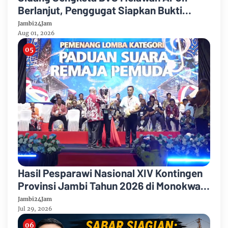
Berlanjut, Penggugat Siapkan Bukti
Dugaan Pelanggaran Konstitusi
Jambi24Jam
Organisasi
Aug 01, 2026
Hasil Pesparawi Nasional XIV Kontingen
Provinsi Jambi Tahun 2026 di Monokwari
Papua Barat
Jambi24Jam
Jul 29, 2026