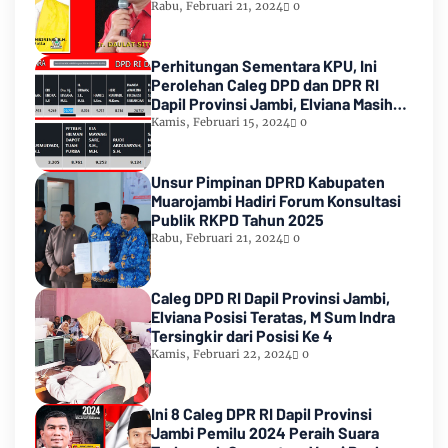
Rabu, Februari 21, 2024
0
Perhitungan Sementara KPU, Ini
Perolehan Caleg DPD dan DPR RI
Dapil Provinsi Jambi, Elviana Masih
Urutan Kedua Teratas
Kamis, Februari 15, 2024
0
Unsur Pimpinan DPRD Kabupaten
Muarojambi Hadiri Forum Konsultasi
Publik RKPD Tahun 2025
Rabu, Februari 21, 2024
0
Caleg DPD RI Dapil Provinsi Jambi,
Elviana Posisi Teratas, M Sum Indra
Tersingkir dari Posisi Ke 4
Kamis, Februari 22, 2024
0
Ini 8 Caleg DPR RI Dapil Provinsi
Jambi Pemilu 2024 Peraih Suara