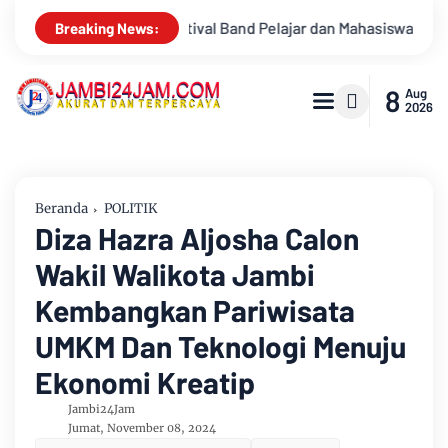
dan Mahasiswa OJK Provinsi Jambi 2026, Unjuk Kreativitas di Ta
Breaking News:
8
Aug
2026
Beranda
POLITIK
Diza Hazra Aljosha Calon
Wakil Walikota Jambi
Kembangkan Pariwisata
UMKM Dan Teknologi Menuju
Ekonomi Kreatip
Jambi24Jam
Jumat, November 08, 2024