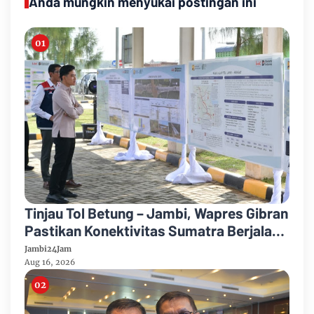
Anda mungkin menyukai postingan ini
Tinjau Tol Betung – Jambi, Wapres Gibran
Pastikan Konektivitas Sumatra Berjalan
Optimal
Jambi24Jam
Aug 16, 2026