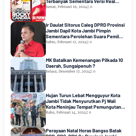
Terbanyak Sementara Versi Real
Count KPU RI
Jumat, Februari 16, 2024
0
Ir Daulat Sitorus Caleg DPRD Provinsi
Jambi Dapil Kota Jambi Pimpin
Sementara Perolehan Suara Pemilu
2024
Sabtu, Februari 17, 2024
0
MK Batalkan Kemenangan Pilkada 10
Daerah, Sungaipenuh ?
Selasa, Desember 17, 2024
0
Hujan Turun Lebat Mengguyur Kota
Jambi Tidak Menyurutkan Pj Wali
Kota Meninjau Tempat Pemungutan
Suara Pemilu 2024
Rabu, Februari 14, 2024
0
Perayaan Natal Horas Bangso Batak