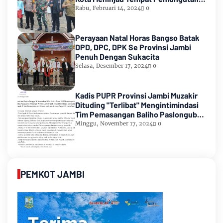
Suara Pemilu 2024
Rabu, Februari 14, 2024
0
Perayaan Natal Horas Bangso Batak
DPD, DPC, DPK Se Provinsi Jambi
Penuh Dengan Sukacita
Selasa, Desember 17, 2024
0
Kadis PUPR Provinsi Jambi Muzakir
Dituding "Terlibat" Mengintimindasi
Tim Pemasangan Baliho Paslongub
Romi-Sudirman
Minggu, November 17, 2024
0
PEMKOT JAMBI