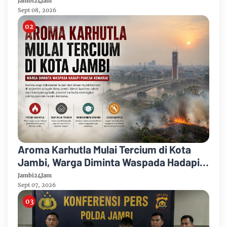
Jambi24Jam
Sept 08, 2026
Aroma Karhutla Mulai Tercium di Kota
Jambi, Warga Diminta Waspada Hadapi
Puncak Kemarau
Jambi24Jam
Sept 07, 2026