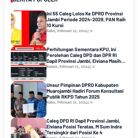
Ini 55 Caleg Lolos Ke DPRD Provinsi
Jambi Periode 2024-2029, PAN Raih
10 Kursi
Rabu, Februari 21, 2024
0
Perhitungan Sementara KPU, Ini
Perolehan Caleg DPD dan DPR RI
Dapil Provinsi Jambi, Elviana Masih
Urutan Kedua Teratas
Kamis, Februari 15, 2024
0
Unsur Pimpinan DPRD Kabupaten
Muarojambi Hadiri Forum Konsultasi
Publik RKPD Tahun 2025
Rabu, Februari 21, 2024
0
Caleg DPD RI Dapil Provinsi Jambi,
Elviana Posisi Teratas, M Sum Indra
Tersingkir dari Posisi Ke 4