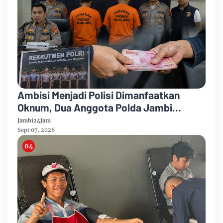
Ambisi Menjadi Polisi Dimanfaatkan
Oknum, Dua Anggota Polda Jambi
Diduga Tipu Calon Bintara dengan Janji
Jambi24Jam
Kelulusan
Sept 07, 2026