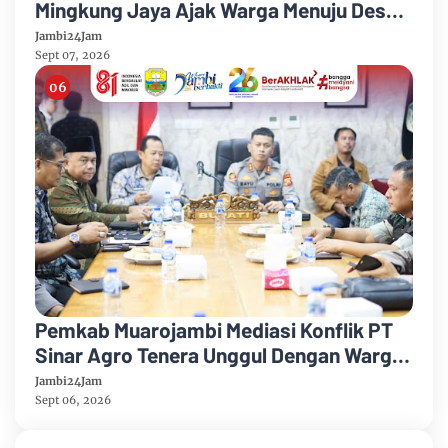
Mingkung Jaya Ajak Warga Menuju Desa
Mandiri 2026
Jambi24Jam
Sept 07, 2026
Pemkab Muarojambi Mediasi Konflik PT
Sinar Agro Tenera Unggul Dengan Warga
Sipin Teluk Duren
Jambi24Jam
Sept 06, 2026