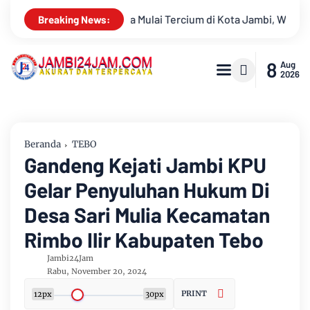
a Jambi, Warga Diminta Waspada Hadapi Puncak Kemarau
Amb
Breaking News:
8
Aug
2026
Beranda
TEBO
Gandeng Kejati Jambi KPU
Gelar Penyuluhan Hukum Di
Desa Sari Mulia Kecamatan
Rimbo Ilir Kabupaten Tebo
Jambi24Jam
Rabu, November 20, 2024
PRINT
12px
30px