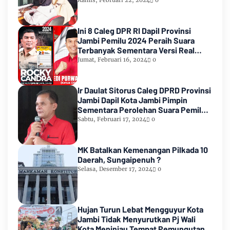
Kamis, Februari 22, 2024
0
Ini 8 Caleg DPR RI Dapil Provinsi
Jambi Pemilu 2024 Peraih Suara
Terbanyak Sementara Versi Real
Count KPU RI
Jumat, Februari 16, 2024
0
Ir Daulat Sitorus Caleg DPRD Provinsi
Jambi Dapil Kota Jambi Pimpin
Sementara Perolehan Suara Pemilu
2024
Sabtu, Februari 17, 2024
0
MK Batalkan Kemenangan Pilkada 10
Daerah, Sungaipenuh ?
Selasa, Desember 17, 2024
0
Hujan Turun Lebat Mengguyur Kota
Jambi Tidak Menyurutkan Pj Wali
Kota Meninjau Tempat Pemungutan