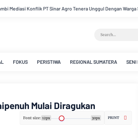
Tenera Unggul Dengan Warga Sipin Teluk Duren
Hukum Tidak 
AL
FOKUS
PERISTIWA
REGIONAL SUMATERA
SENI
aipenuh Mulai Diragukan
Font size:
PRINT
12px
30px