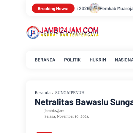
iri 2026
Pemkab Muarojambi Mediasi Konflik PT Sinar Agro 
Breaking News:
BERANDA
POLITIK
HUKRIM
NASION
Beranda
SUNGAIPENUH
Netralitas Bawaslu Sung
Jambi24Jam
Selasa, November 19, 2024