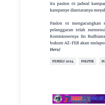
itu paslon 01 jadwal kampa
kampanye diantaranya meyak
Paslon 01 mengacungkan s
pelanggaran telah memenuh
Komisionernya Iin Rudhian
hukum AZ-FER akan melapork
Heru)
PEMILU 2024
POLITIK
S