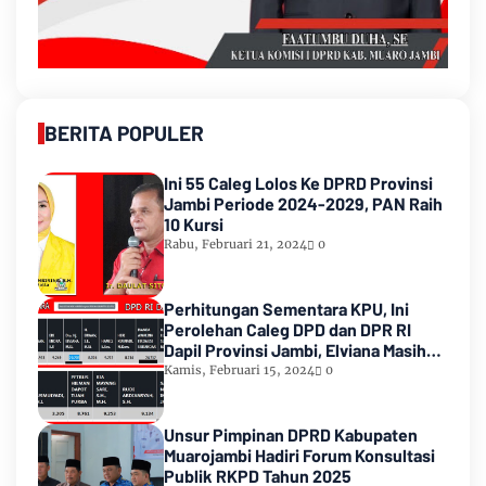
BERITA POPULER
Ini 55 Caleg Lolos Ke DPRD Provinsi
Jambi Periode 2024-2029, PAN Raih
10 Kursi
Rabu, Februari 21, 2024
0
Perhitungan Sementara KPU, Ini
Perolehan Caleg DPD dan DPR RI
Dapil Provinsi Jambi, Elviana Masih
Urutan Kedua Teratas
Kamis, Februari 15, 2024
0
Unsur Pimpinan DPRD Kabupaten
Muarojambi Hadiri Forum Konsultasi
Publik RKPD Tahun 2025