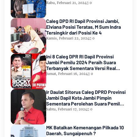
Rabu, Februari 21, 2024
0
Caleg DPD RI Dapil Provinsi Jambi,
Elviana Posisi Teratas, M Sum Indra
Tersingkir dari Posisi Ke 4
Kamis, Februari 22, 2024
0
Ini 8 Caleg DPR RI Dapil Provinsi
Jambi Pemilu 2024 Peraih Suara
Terbanyak Sementara Versi Real
Count KPU RI
Jumat, Februari 16, 2024
0
Ir Daulat Sitorus Caleg DPRD Provinsi
Jambi Dapil Kota Jambi Pimpin
Sementara Perolehan Suara Pemilu
2024
Sabtu, Februari 17, 2024
0
MK Batalkan Kemenangan Pilkada 10
Daerah, Sungaipenuh ?