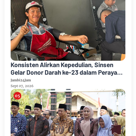
Konsisten Alirkan Kepedulian, Sinsen
Gelar Donor Darah ke-23 dalam Perayaan
Anniversary Sinsen
Jambi24Jam
Sept 07, 2026