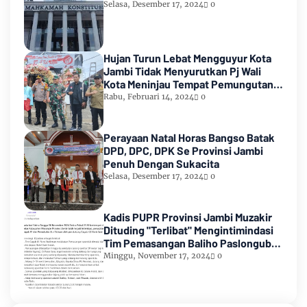
Selasa, Desember 17, 2024
0
Hujan Turun Lebat Mengguyur Kota
Jambi Tidak Menyurutkan Pj Wali
Kota Meninjau Tempat Pemungutan
Suara Pemilu 2024
Rabu, Februari 14, 2024
0
Perayaan Natal Horas Bangso Batak
DPD, DPC, DPK Se Provinsi Jambi
Penuh Dengan Sukacita
Selasa, Desember 17, 2024
0
Kadis PUPR Provinsi Jambi Muzakir
Dituding "Terlibat" Mengintimindasi
Tim Pemasangan Baliho Paslongub
Romi-Sudirman
Minggu, November 17, 2024
0