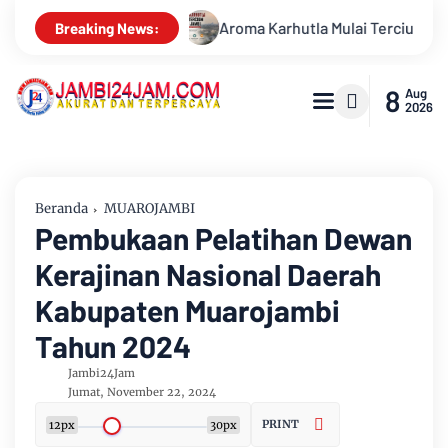
la Mulai Tercium di Kota Jambi, Warga Diminta Waspada Hadapi
Breaking News:
8
Aug
2026
Beranda
MUAROJAMBI
Pembukaan Pelatihan Dewan
Kerajinan Nasional Daerah
Kabupaten Muarojambi
Tahun 2024
Jambi24Jam
Jumat, November 22, 2024
PRINT
12px
30px