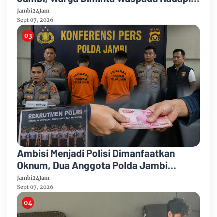
Puncak Kemarau
Jambi24Jam
Sept 07, 2026
Ambisi Menjadi Polisi Dimanfaatkan
Oknum, Dua Anggota Polda Jambi
Diduga Tipu Calon Bintara dengan Janji
Jambi24Jam
Kelulusan
Sept 07, 2026