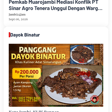
Pemkab Muarojambi Mediasi Konflik PT
Sinar Agro Tenera Unggul Dengan Warga
Sipin Teluk Duren
Jambi24Jam
Sept 06, 2026
Dayok Binatur