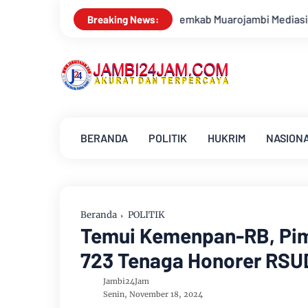
kab Muarojambi Mediasi Konflik PT Sinar Agro Tenera Unggul D
Breaking News:
BERANDA
POLITIK
HUKRIM
NASION
Beranda
POLITIK
Temui Kemenpan-RB, Pim
723 Tenaga Honorer RSU
Jambi24Jam
Senin, November 18, 2024