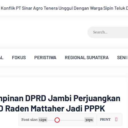
engan Warga Sipin Teluk Duren
Hukum Tidak Tunduk pada Per
AL
FOKUS
PERISTIWA
REGIONAL SUMATERA
SENI
pinan DPRD Jambi Perjuangkan
D Raden Mattaher Jadi PPPK
Font size:
PRINT
12px
30px