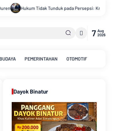
sepsi: Kritik Terhadap Monopoli Kebenaran oleh Media dan Akti
7
Aug
2026
 BUDAYA
PEMERINTAHAN
OTOMOTIF
Dayok Binatur